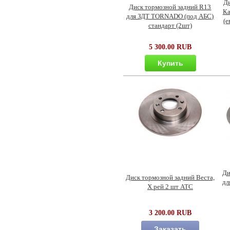
Д
Диск тормозной задний R13
Ка
для ЗДТ TORNADO (под АБС)
(е
стандарт (2шт)
5 300.00 RUB
Купить
Ди
Диск тормозной задний Веста,
дл
Х рей 2 шт АТС
3 200.00 RUB
Заказать