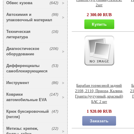
Обвес кузова
(642)
2шт
Автохимия и
(99)
2 300.00 RUB
упаковочный материал
Купить
Техническая
(16)
литература
Диагностическое
(206)
оборудование
Дифференциалы
(53)
самоблокирующиеся
Инструмент
(86)
Барабан тормозной задний
Б
2108, 2110, Приора, Калина,
21
Коврики
(147)
Гранта (чугунный, красный)
Г
автомобильные EVA
БАС 2 шт
Крюк буксировочный
1 920.00 RUB
(47)
(петля)
Заказать
Метизы: крепеж,
(22)
болты, гайки