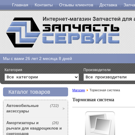
Главная
Контакты
Отзывы клиентов
Доставка
Запча
Мы с вами
26 лет 2 месяца 8 дней
Категория
Производители
Магазин
Тормозная система
Каталог товаров
Тормозная система
Автомобильные
(722)
аксессуары
Амортизаторы и
(26)
рычаги для квадроциклов и
снегоходов