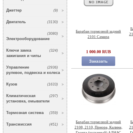
Джеттер
(9)
Двигатель
(3130)
Б
Барабан тормозной задний
(3080)
21
2101 Самара
Электрооборудование
Ключи замка
(324)
1 000.00 RUB
зажигания и чипы
Заказать
Управление
(2936)
рулевое, подвеска и колеса
Кузов
(1633)
Климатическая
(297)
установка, омыватели
Тормозная система
(359)
Барабан тормозной задний
Б
Трансмиссия
(451)
2108, 2110, Приора, Калина,
21
Гранта (чугунный) АЛНАС
Г