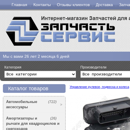
Главная
Контакты
Отзывы клиентов
Доставка
Запча
Мы с вами
26 лет 2 месяца 6 дней
Категория
Производители
Управление рулевое, подвеска и колеса
Каталог товаров
Автомобильные
(722)
аксессуары
Амортизаторы и
(26)
рычаги для квадроциклов и
снегоходов