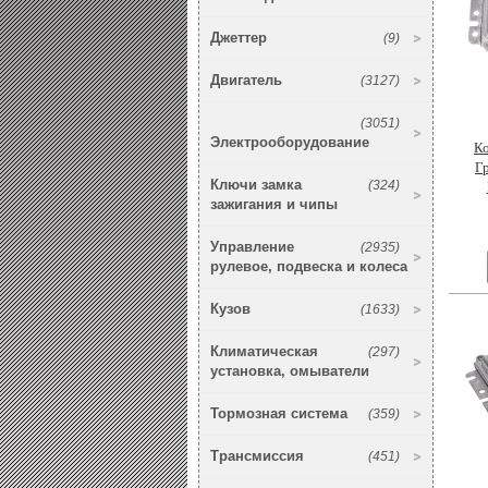
Джеттер
(9)
Двигатель
(3127)
(3051)
Электрооборудование
К
Гр
Ключи замка
(324)
зажигания и чипы
Управление
(2935)
рулевое, подвеска и колеса
Кузов
(1633)
Климатическая
(297)
установка, омыватели
Тормозная система
(359)
Трансмиссия
(451)