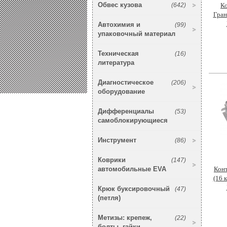
Обвес кузова
(642)
К
Гран
Автохимия и
(99)
упаковочный материал
Техническая
(16)
литература
Диагностическое
(206)
оборудование
Дифференциалы
(53)
самоблокирующиеся
Инструмент
(86)
Коврики
(147)
автомобильные EVA
Кон
(16 
Крюк буксировочный
(47)
(петля)
Метизы: крепеж,
(22)
болты, гайки