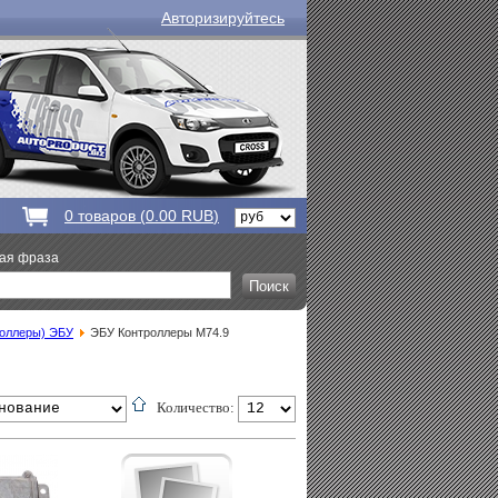
Авторизируйтесь
0
товаров (
0.00 RUB
)
вая фраза
роллеры) ЭБУ
ЭБУ Контроллеры М74.9
Количество: