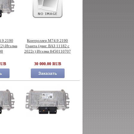
.9 2190
Контроллер М74.9 2190
Е2) Итэлма
Гранта (двиг. ВАЗ 11182 с
08
2022г.) Итэлма 8450110707
RUB
30 000.00 RUB
ь
Заказать