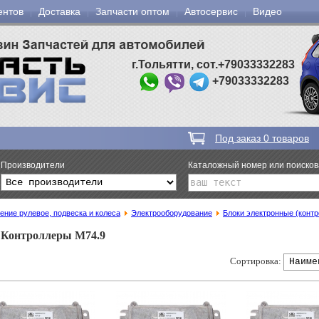
ентов
Доставка
Запчасти оптом
Автосервис
Видео
г.Тольятти, сот.+79033332283
+79033332283
Под заказ
0
товаров
Производители
Каталожный номер или поиско
ение рулевое, подвеска и колеса
Электрооборудование
Блоки электронные (конт
Контроллеры М74.9
Сортировка: