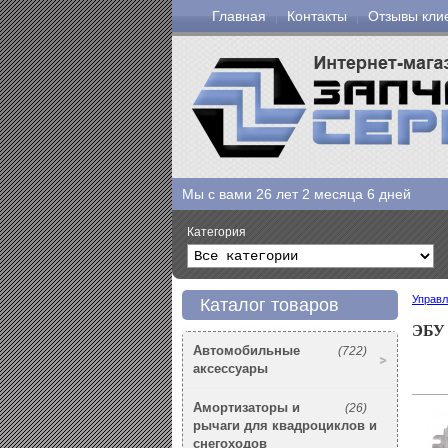
Главная
Контакты
Отзывы кли
Мы с вами
26 лет 2 месяца 6 дней
Категория
Управл
Каталог товаров
ЭБУ 
Автомобильные
(722)
аксессуары
Амортизаторы и
(26)
рычаги для квадроциклов и
снегоходов