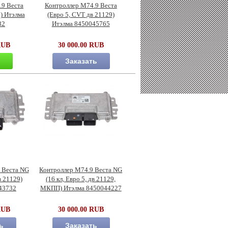
.9 Веста
Контроллер М74.9 Веста
2) Итэлма
(Евро 5, CVT дв 21129)
82
Итэлма 8450045765
RUB
30 000.00 RUB
ь
Заказать
 Веста NG
Контроллер М74.9 Веста NG
в 21129)
(16 кл, Евро 5, дв 21129,
43732
МКПП) Итэлма 8450044227
RUB
30 000.00 RUB
ь
Заказать