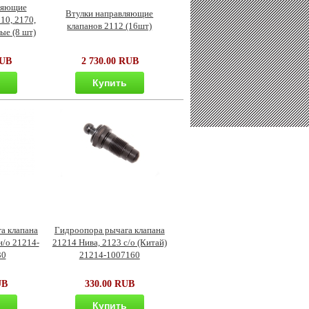
ляющие
Втулки направляющие
10, 2170,
клапанов 2112 (16шт)
ые (8 шт)
RUB
2 730.00 RUB
ь
Купить
а клапана
Гидроопора рычага клапана
н/о 21214-
21214 Нива, 2123 с/о (Китай)
30
21214-1007160
UB
330.00 RUB
ь
Купить