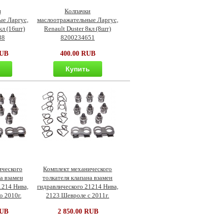
и
Колпачки
ые Ларгус,
маслоотражательные Ларгус,
кл (16шт)
Renault Duster 8кл (8шт)
38
8200234651
RUB
400.00 RUB
ь
Купить
ического
Комплект механического
а взамен
толкателя клапана взамен
1214 Нива,
гидравлического 21214 Нива,
 2010г.
2123 Шевроле с 2011г.
RUB
2 850.00 RUB