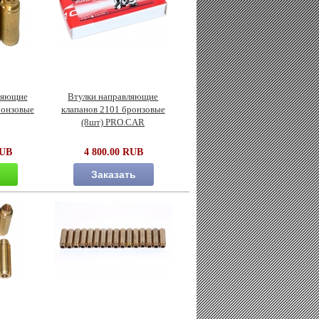
ляющие
Втулки направляющие
ронзовые
клапанов 2101 бронзовые
(8шт) PRO.CAR
RUB
4 800.00 RUB
ь
Заказать