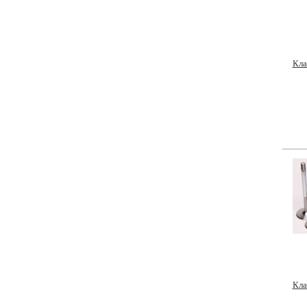
Кла
Кла