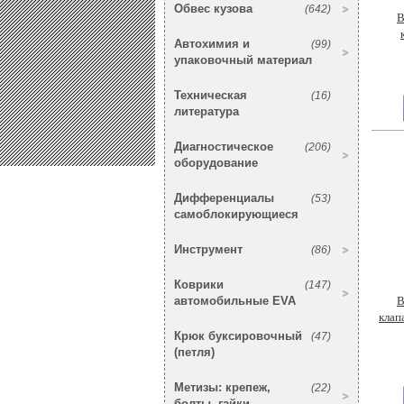
Обвес кузова
(642)
В
Автохимия и
(99)
упаковочный материал
Техническая
(16)
литература
Диагностическое
(206)
оборудование
Дифференциалы
(53)
самоблокирующиеся
Инструмент
(86)
Коврики
(147)
автомобильные EVA
В
клап
Крюк буксировочный
(47)
(петля)
Метизы: крепеж,
(22)
болты, гайки