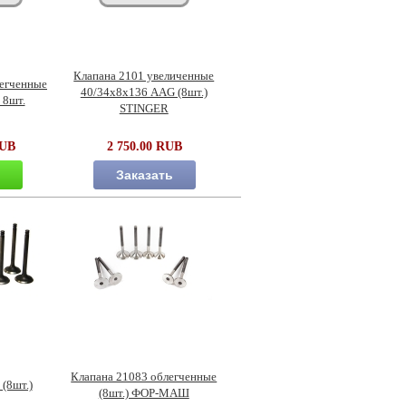
Клапана 2101 увеличенные
легченные
40/34х8х136 AAG (8шт.)
 8шт.
STINGER
RUB
2 750.00 RUB
ь
Заказать
Клапана 21083 облегченные
(8шт.)
(8шт.) ФОР-МАШ