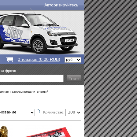
Авторизируйтесь
0
товаров (
0.00 RUB
)
вая фраза
анизм газораспределительный
Количество: