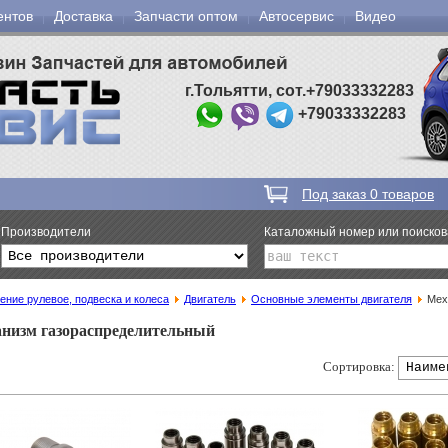
ентов
Доставка
Запчасти оптом
Автосервис
Видео
г.Тольятти, сот.+79033332283
+79033332283
Под заказ
0
товаров
Производители
Каталожный номер или поиско
ение рулевое, подвеска и колеса
Двигатель
Основные элементы двигателя
Мех
низм газораспределительный
Сортировка: