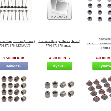
Колпачк
ана Ларгус 16кл. (16 шт.)
Клапана Ларгус 16кл. (16 шт.)
маслоотражатель
701471378 RENAULT
7701471378 аналог
(16шт.)
9 500.00 RUB
4 500.00 RUB
420.00 R
Заказать
Купить
Купит