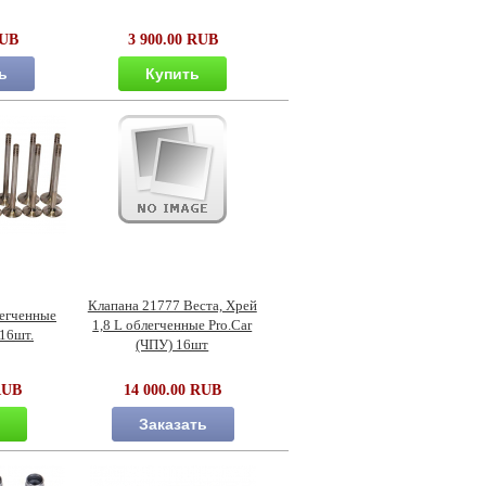
RUB
3 900.00 RUB
ь
Купить
Клапана 21777 Веста, Хрей
легченные
1,8 L облегченные Pro.Car
 16шт.
(ЧПУ) 16шт
RUB
14 000.00 RUB
ь
Заказать