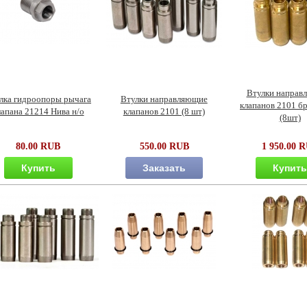
Втулки направ
лка гидроопоры рычага
Втулки направляющие
клапанов 2101 б
лапана 21214 Нива н/о
клапанов 2101 (8 шт)
(8шт)
80.00 RUB
550.00 RUB
1 950.00 
Купить
Заказать
Купит