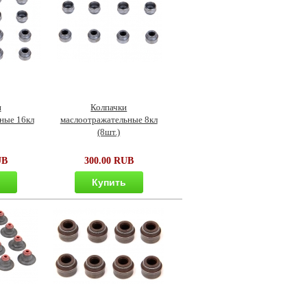
и
Колпачки
ные 16кл
маслоотражательные 8кл
(8шт.)
UB
300.00 RUB
ь
Купить