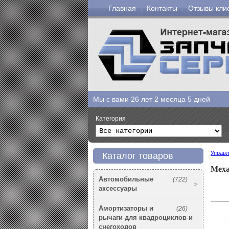
Главная
Контакты
Отзывы кли
Мы с вами
26 лет 2 месяца 5 дней
Категория
Управл
Каталог товаров
Меха
Автомобильные
(722)
аксессуары
Амортизаторы и
(26)
рычаги для квадроциклов и
снегоходов