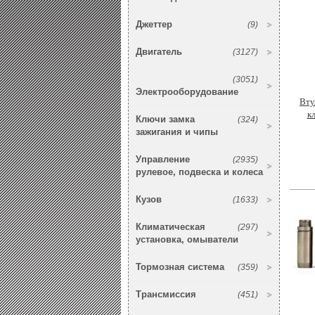
Джеттер
(9)
Двигатель
(3127)
(3051)
Электрооборудование
Вту
к
Ключи замка
(324)
зажигания и чипы
Управление
(2935)
рулевое, подвеска и колеса
Кузов
(1633)
Климатическая
(297)
установка, омыватели
Тормозная система
(359)
Трансмиссия
(451)