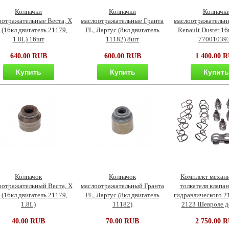
Колпачки
Колпачки
Колпачк
оотражательные Веста, Х
маслоотражательные Гранта
маслоотражательн
 (16кл двигатель 21179,
FL, Ларгус (8кл двигатель
Renault Duster 16
1.8L) 16шт
11182) 8шт
77001039
640.00 RUB
600.00 RUB
1 400.00 
Купить
Купить
Купит
Колпачок
Колпачок
Комплект механ
оотражательный Веста, Х
маслоотражательный Гранта
толкателя клапан
 (16кл двигатель 21179,
FL, Ларгус (8кл двигатель
гидравлического 2
1.8L)
11182)
2123 Шевроле до
40.00 RUB
70.00 RUB
2 750.00 