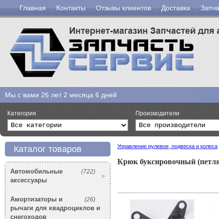
Главная
Контакты
Отзывы клиентов
Доставка
Запча
Мы с вами
26 лет 2 месяца 6 дней
Категория
Производители
Управление рулевое, подвеска и колеса
Каталог товаров
Крюк буксировочный (петля
Автомобильные
(722)
аксессуары
Амортизаторы и
(26)
рычаги для квадроциклов и
снегоходов