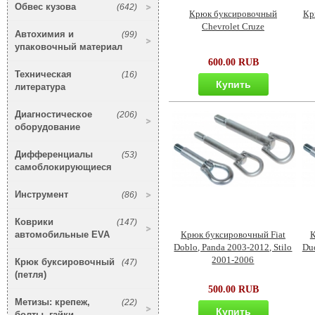
Обвес кузова
(642)
Крюк буксировочный
Кр
Chevrolet Cruze
Автохимия и
(99)
упаковочный материал
600.00 RUB
Техническая
(16)
Купить
литература
Диагностическое
(206)
оборудование
Дифференциалы
(53)
самоблокирующиеся
Инструмент
(86)
Коврики
(147)
автомобильные EVA
Крюк буксировочный Fiat
К
Doblo, Panda 2003-2012, Stilo
Duc
2001-2006
Крюк буксировочный
(47)
(петля)
500.00 RUB
Метизы: крепеж,
(22)
Купить
болты, гайки