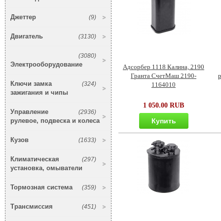
Джеттер
(9)
Двигатель
(3130)
(3080)
Электрооборудование
Адсорбер 1118 Калина, 2190
Гранта СчетМаш 2190-
Ключи замка
(324)
1164010
зажигания и чипы
1 050.00 RUB
Управление
(2936)
рулевое, подвеска и колеса
Купить
Кузов
(1633)
Климатическая
(297)
установка, омыватели
Тормозная система
(359)
Трансмиссия
(451)