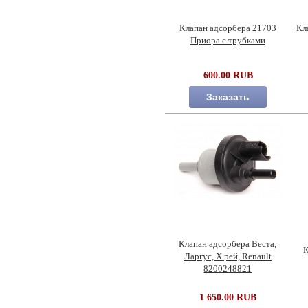
Клапан адсорбера 21703
Кл
Приора с трубками
600.00 RUB
Заказать
Клапан адсорбера Веста,
К
Ларгус, Х рей, Renault
8200248821
1 650.00 RUB