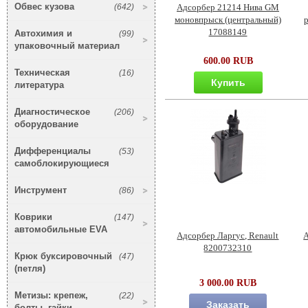
Обвес кузова
(642)
Адсорбер 21214 Нива GM
моновпрыск (центральный)
17088149
Автохимия и
(99)
упаковочный материал
600.00 RUB
Техническая
(16)
Купить
литература
Диагностическое
(206)
оборудование
Дифференциалы
(53)
самоблокирующиеся
Инструмент
(86)
Коврики
(147)
автомобильные EVA
Адсорбер Ларгус, Renault
А
8200732310
Крюк буксировочный
(47)
(петля)
3 000.00 RUB
Метизы: крепеж,
(22)
Заказать
болты, гайки