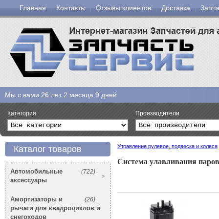
Главная
Контакты
Отзывы клиентов
Доставка
Запча
Мы с вами
26 лет 2 месяца 9 дней
Категория
Производители
Управление рулевое, подвеска и колеса
Каталог товаров
Система улавливания паров
Автомобильные
(722)
аксессуары
Амортизаторы и
(26)
рычаги для квадроциклов и
снегоходов