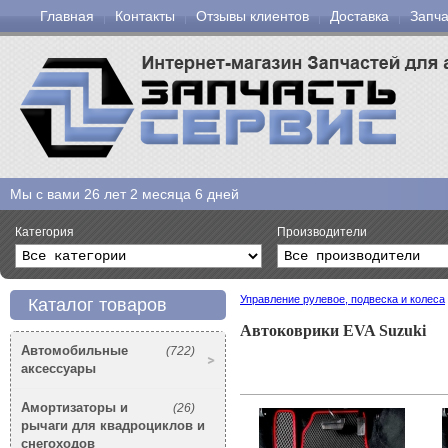
Главная
Контакты
Отзывы клиентов
Доставка
Запча
Мы с вами
26 лет 2 месяца 6 дней
Категория
Производители
Управление рулевое, подвеска и колеса
Каталог товаров
Автоковрики EVA Suzuki
Автомобильные
(722)
аксессуары
Амортизаторы и
(26)
рычаги для квадроциклов и
снегоходов