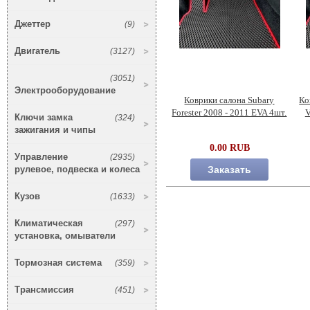
Джеттер
(9)
Двигатель
(3127)
(3051)
Электрооборудование
Коврики салона Subary
Ко
Forester 2008 - 2011 EVA 4шт.
V
Ключи замка
(324)
зажигания и чипы
0.00 RUB
Управление
(2935)
рулевое, подвеска и колеса
Заказать
Кузов
(1633)
Климатическая
(297)
установка, омыватели
Тормозная система
(359)
Трансмиссия
(451)