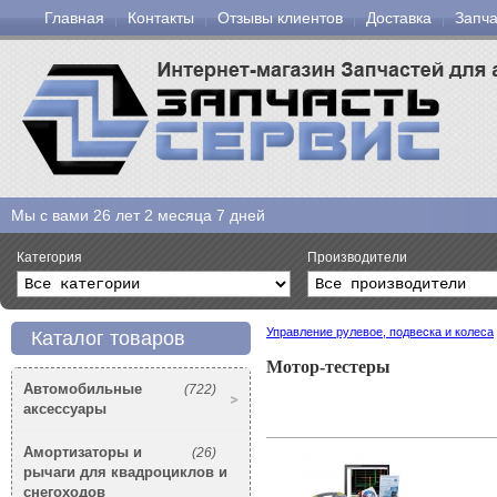
Главная
Контакты
Отзывы клиентов
Доставка
Запча
Мы с вами
26 лет 2 месяца 7 дней
Категория
Производители
Управление рулевое, подвеска и колеса
Каталог товаров
Мотор-тестеры
Автомобильные
(722)
аксессуары
Амортизаторы и
(26)
рычаги для квадроциклов и
снегоходов