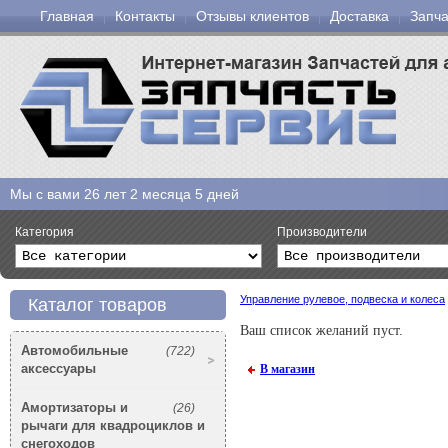
Главная
Контакты
Отзывы клиентов
Доставка
Запча
Мы с вами
26 лет 2 месяца 5 дней
Категория
Производители
Управление рулевое, подвеска и колеса
Каталог товаров
Ваш список желаний пуст.
Автомобильные
(722)
аксессуары
В магазин
Амортизаторы и
(26)
рычаги для квадроциклов и
снегоходов