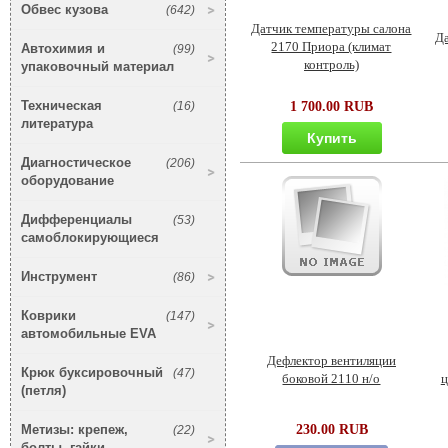
Обвес кузова
(642)
Датчик температуры салона
Д
2170 Приора (климат
Автохимия и
(99)
контроль)
упаковочный материал
Техническая
(16)
1 700.00 RUB
литература
Купить
Диагностическое
(206)
оборудование
Дифференциалы
(53)
самоблокирующиеся
Инструмент
(86)
Коврики
(147)
автомобильные EVA
Дефлектор вентиляции
Крюк буксировочный
(47)
боковой 2110 н/о
ц
(петля)
Метизы: крепеж,
230.00 RUB
(22)
болты, гайки