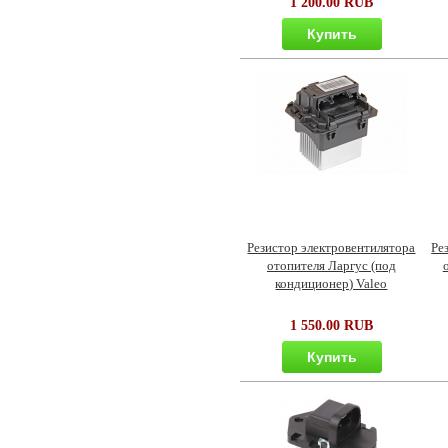
1 200.00 RUB
Купить
Резистор электровентилятора
Ре
отопителя Ларгус (под
кондиционер) Valeo
1 550.00 RUB
Купить