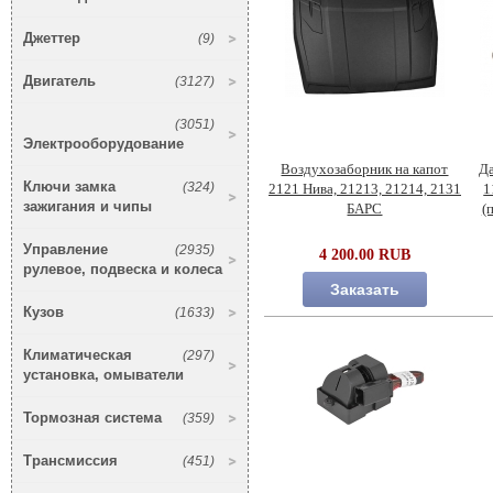
Джеттер
(9)
Двигатель
(3127)
(3051)
Электрооборудование
Воздухозаборник на капот
Д
Ключи замка
(324)
2121 Нива, 21213, 21214, 2131
1
зажигания и чипы
БАРС
(
Управление
(2935)
4 200.00 RUB
рулевое, подвеска и колеса
Заказать
Кузов
(1633)
Климатическая
(297)
установка, омыватели
Тормозная система
(359)
Трансмиссия
(451)