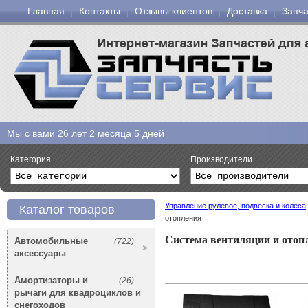
Главная
Контакты
Отзывы клиентов
Доставка
Запча
Мы с вами
26 лет 2 месяца 5 дней
Категория
Производители
Управление рулевое, подвеска и колеса
Каталог товаров
отопления
Система вентиляции и отоп
Автомобильные
(722)
аксессуары
Амортизаторы и
(26)
рычаги для квадроциклов и
снегоходов