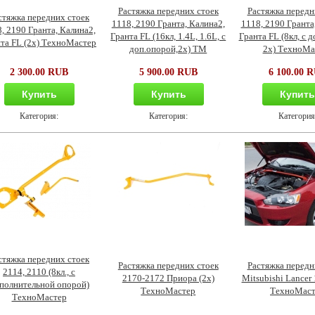
Растяжка передних стоек
Растяжка передн
стяжка передних стоек
1118, 2190 Гранта, Калина2,
1118, 2190 Гранта
, 2190 Гранта, Калина2,
Гранта FL (16кл, 1.4L, 1.6L, с
Гранта FL (8кл, с 
та FL (2х) ТехноМастер
доп.опорой,2х) ТМ
2х) ТехноМа
2 300.00 RUB
5 900.00 RUB
6 100.00 
Купить
Купить
Купит
Категория:
Категория:
Категория
стяжка передних стоек
Растяжка передних стоек
Растяжка передн
2114, 2110 (8кл., с
2170-2172 Приора (2х)
Mitsubishi Lancer 
полнительной опорой)
ТехноМастер
ТехноМаст
ТехноМастер