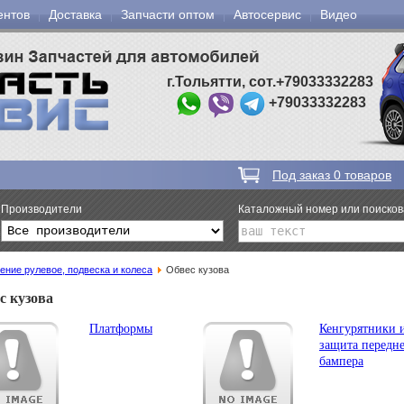
ентов
Доставка
Запчасти оптом
Автосервис
Видео
г.Тольятти, сот.+79033332283
+79033332283
Под заказ
0
товаров
Производители
Каталожный номер или поиско
ение рулевое, подвеска и колеса
Обвес кузова
с кузова
Платформы
Кенгурятники 
защита передн
бампера