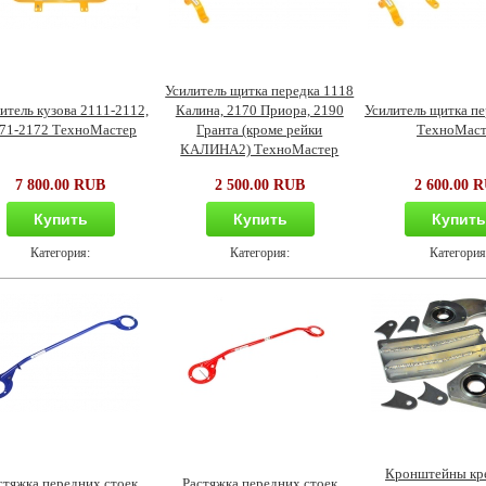
Усилитель щитка передка 1118
итель кузова 2111-2112,
Калина, 2170 Приора, 2190
Усилитель щитка пе
71-2172 ТехноМастер
Гранта (кроме рейки
ТехноМаст
КАЛИНА2) ТехноМастер
7 800.00 RUB
2 500.00 RUB
2 600.00 
Купить
Купить
Купит
Категория:
Категория:
Категория
Кронштейны кр
стяжка передних стоек
Растяжка передних стоек