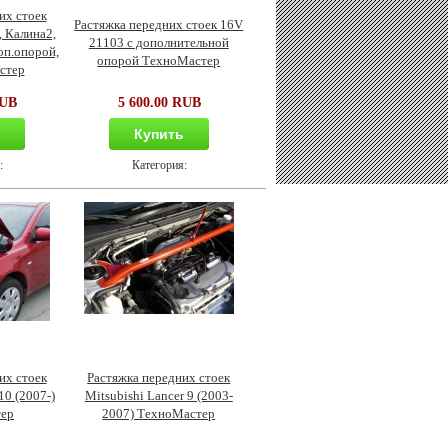
их стоек
Растяжка передних стоек 16V
, Калина2,
21103 с дополнительной
доп.опорой,
опорой ТехноМастер
стер
RUB
5 600.00 RUB
ь
Купить
:
Категория:
их стоек
Растяжка передних стоек
10 (2007-)
Mitsubishi Lancer 9 (2003-
ер
2007) ТехноМастер