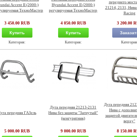
переднего моста
undai Accent II (2000-)
Hyundai Accent II (2000-)
21214, 2131, Нива 
гулируемая ТехноМастер
регулируемая ТехноМастер
Racing
3 450.00 RUB
4 050.00 RUB
3 200.00 
Купить
Купить
Заказат
Категория:
Категория:
Категория
Дуга передняя 21
Дуга передняя 21213-2131
Нива с дополни
уга передняя ГАЗель
Нива без защиты "Загнутый"
защитой двигателя
(кенгурятник)
верху"
5 000.00 RUB
9 000.00 RUB
8 150.00 