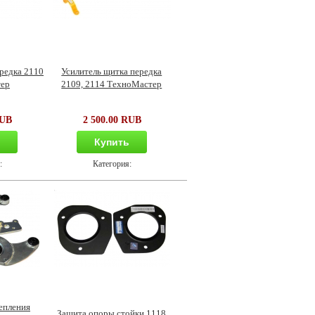
редка 2110
Усилитель щитка передка
ер
2109, 2114 ТехноМастер
RUB
2 500.00 RUB
ь
Купить
:
Категория:
епления
Защита опоры стойки 1118