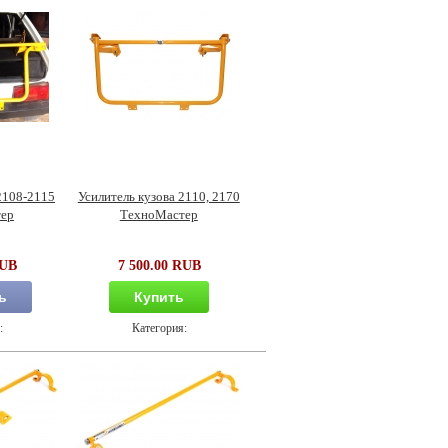
2108-2115
Усилитель кузова 2110, 2170
ер
ТехноМастер
RUB
7 500.00 RUB
ь
Купить
:
Категория: