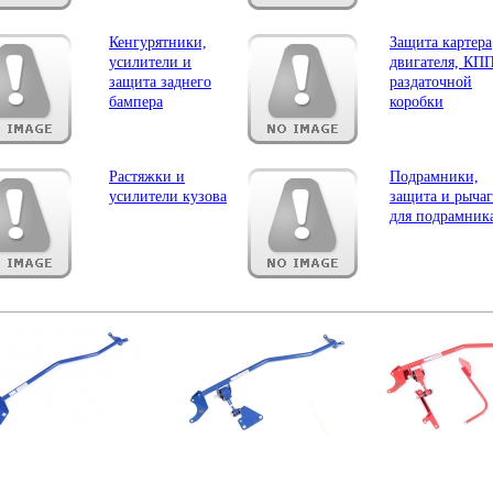
Кенгурятники,
Защита картера
усилители и
двигателя, КП
защита заднего
раздаточной
бампера
коробки
Растяжки и
Подрамники,
усилители кузова
защита и рыча
для подрамник