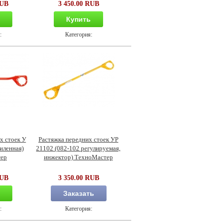
RUB
3 450.00 RUB
ь
Купить
:
Категория:
х стоек У
Растяжка передних стоек УР
иленная)
21102 (082-102 регулируемая,
ер
инжектор) ТехноМастер
RUB
3 350.00 RUB
ь
Заказать
:
Категория: