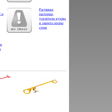
Растяжки,
П и
распорки,
усилители кузова
и защита опоры
стоек
ги
а