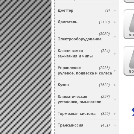
Джеттер
(9)
Двигатель
(3130)
(3080)
Электрооборудование
Ключи замка
(324)
зажигания и чипы
Управление
(2936)
рулевое, подвеска и колеса
Кузов
(1633)
Климатическая
(297)
установка, омыватели
Тормозная система
(359)
Трансмиссия
(451)