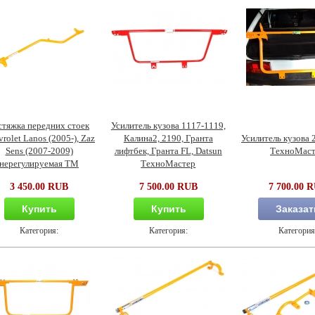
стяжка передних стоек
Усилитель кузова 1117-1119,
rolet Lanos (2005-), Zaz
Калина2, 2190, Гранта
Усилитель кузова 
Sens (2007-2009)
лифтбек, Гранта FL, Datsun
ТехноМаст
нерегулируемая ТМ
ТехноМастер
3 450.00 RUB
7 500.00 RUB
7 700.00 
Купить
Купить
Заказат
Категория:
Категория:
Категория