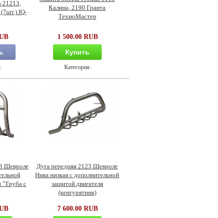
 21213,
Калина, 2190 Гранта
(7шт.) IQ-
ТехноМастер
RUB
1 500.00 RUB
ь
Купить
:
Категория:
23 Шевроле
Дуга передняя 2123 Шевроле
тельной
Нива низкая с дополнительной
 "Труба с
защитой двигателя
(кенгурятник)
RUB
7 600.00 RUB