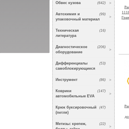
Обвес кузова
(642)
Ра
1118
Автохимия и
(99)
Гран
упаковочный материал
Техническая
(16)
литература
Диагностическое
(206)
оборудование
Дифференциалы
(53)
самоблокирующиеся
Инструмент
(86)
Коврики
(147)
автомобильные EVA
Ра
Крюк буксировочный
(47)
(петля)
до
Метизы: крепеж,
(22)
болты, гайки