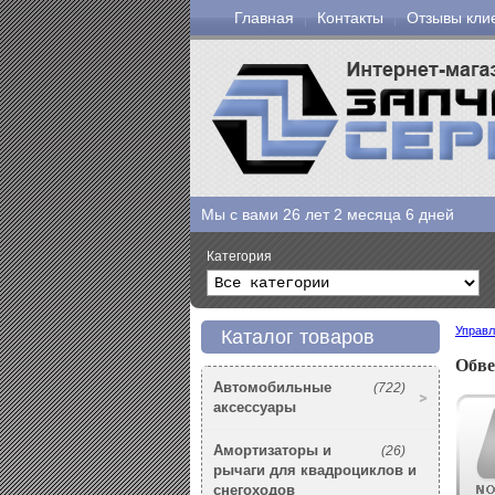
Главная
Контакты
Отзывы кли
Мы с вами
26 лет 2 месяца 6 дней
Категория
Управл
Каталог товаров
Обве
Автомобильные
(722)
аксессуары
Амортизаторы и
(26)
рычаги для квадроциклов и
снегоходов