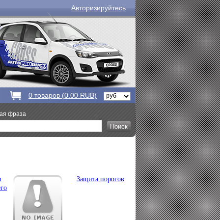
Авторизируйтесь
0
товаров (
0.00 RUB
)
вая фраза
и
Защита порогов
его