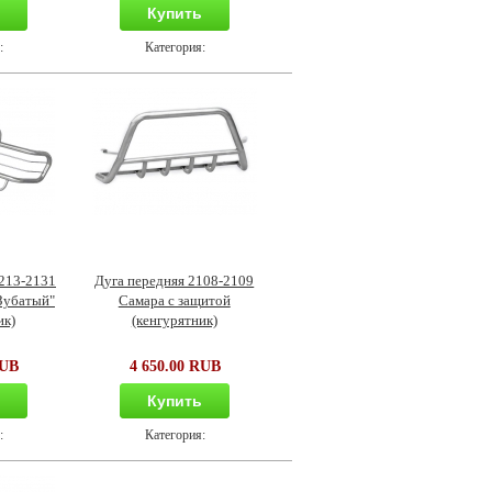
ь
Купить
:
Категория:
1213-2131
Дуга передняя 2108-2109
Зубатый"
Самара с защитой
ик)
(кенгурятник)
RUB
4 650.00 RUB
ь
Купить
:
Категория: