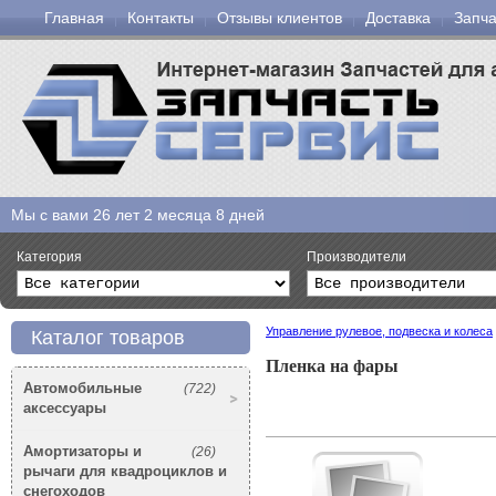
Главная
Контакты
Отзывы клиентов
Доставка
Запча
Мы с вами
26 лет 2 месяца 8 дней
Категория
Производители
Управление рулевое, подвеска и колеса
Каталог товаров
Пленка на фары
Автомобильные
(722)
аксессуары
Амортизаторы и
(26)
рычаги для квадроциклов и
снегоходов