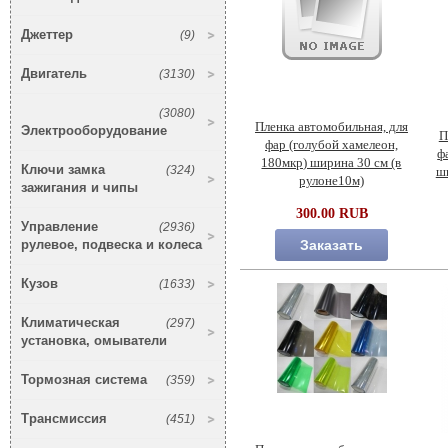
Джеттер
(9)
Двигатель
(3130)
(3080)
Пленка автомобильная, для
Электрооборудование
П
фар (голубой хамелеон,
ф
180мкр) ширина 30 см (в
Ключи замка
(324)
ши
рулоне10м)
зажигания и чипы
300.00 RUB
Управление
(2936)
рулевое, подвеска и колеса
Заказать
Кузов
(1633)
Климатическая
(297)
установка, омыватели
Тормозная система
(359)
Трансмиссия
(451)