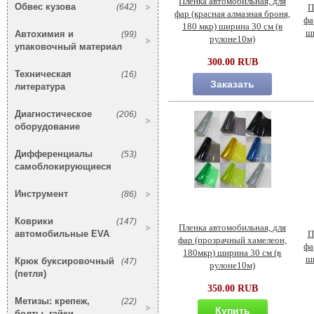
Пленка автомобильная, для
Обвес кузова
(642)
П
фар (красная алмазная броня,
фа
180 мкр) ширина 30 см (в
ши
Автохимия и
(99)
рулоне10м)
упаковочный материал
300.00 RUB
Техническая
(16)
Заказать
литература
Диагностическое
(206)
оборудование
Дифференциалы
(53)
самоблокирующиеся
Инструмент
(86)
Коврики
(147)
Пленка автомобильная, для
автомобильные EVA
П
фар (прозрачный хамелеон,
фа
180мкр) ширина 30 см (в
ши
Крюк буксировочный
(47)
рулоне10м)
(петля)
350.00 RUB
Метизы: крепеж,
(22)
Купить
болты, гайки