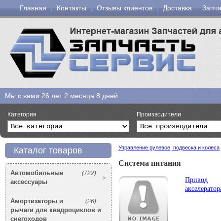
Главная
Контакты
Отзывы клиентов
Доставка
Запча
Мы с вами
26 лет 2 месяца 8 дней
Категория
Производители
Управление рулевое, подвеска и колеса
Каталог товаров
Система питания
Автомобильные
(722)
Привод
аксессуары
акселератор
Амортизаторы и
(26)
рычаги для квадроциклов и
снегоходов