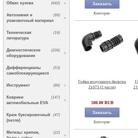
Обвес кузова
(642)
Заказать
Категория:
Автохимия и
(99)
упаковочный материал
Техническая
(16)
литература
Диагностическое
(206)
оборудование
Дифференциалы
(53)
самоблокирующиеся
Гофра воздушного фильтра
Г
Инструмент
(86)
21073 (2 части)
21
Коврики
(147)
автомобильные EVA
500.00 RUB
Заказать
Крюк буксировочный
(47)
(петля)
Категория:
Метизы: крепеж,
(22)
болты, гайки