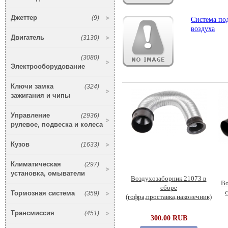
Джеттер
(9)
Система по
воздуха
Двигатель
(3130)
(3080)
Электрооборудование
Ключи замка
(324)
зажигания и чипы
Управление
(2936)
рулевое, подвеска и колеса
Кузов
(1633)
Климатическая
(297)
установка, омыватели
Воздухозаборник 21073 в
Во
сборе
Тормозная система
(359)
(гофра,проставка,наконечник)
Трансмиссия
(451)
300.00 RUB