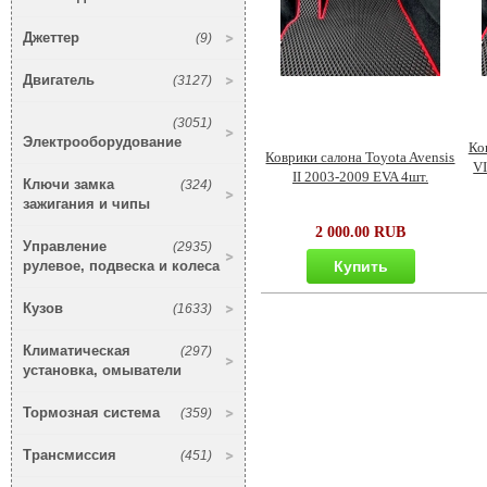
Джеттер
(9)
Двигатель
(3127)
(3051)
Электрооборудование
Ко
Коврики салона Toyota Avensis
VI
II 2003-2009 EVA 4шт.
Ключи замка
(324)
зажигания и чипы
2 000.00 RUB
Управление
(2935)
рулевое, подвеска и колеса
Купить
Кузов
(1633)
Климатическая
(297)
установка, омыватели
Тормозная система
(359)
Трансмиссия
(451)