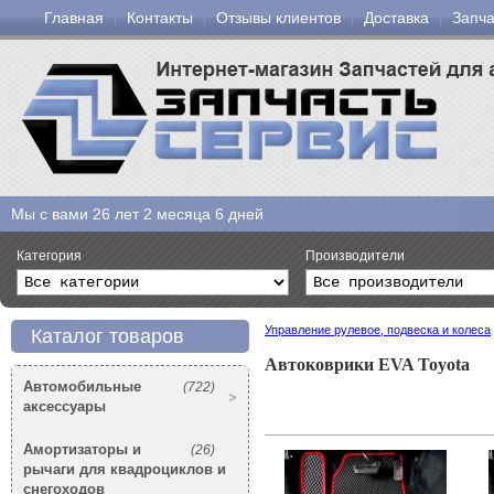
Главная
Контакты
Отзывы клиентов
Доставка
Запча
Мы с вами
26 лет 2 месяца 6 дней
Категория
Производители
Управление рулевое, подвеска и колеса
Каталог товаров
Автоковрики EVA Toyota
Автомобильные
(722)
аксессуары
Амортизаторы и
(26)
рычаги для квадроциклов и
снегоходов