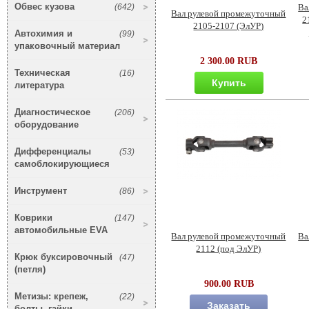
Обвес кузова
(642)
Ва
Вал рулевой промежуточный
2
2105-2107 (ЭлУР)
Автохимия и
(99)
упаковочный материал
2 300.00 RUB
Техническая
(16)
Купить
литература
Диагностическое
(206)
оборудование
Дифференциалы
(53)
самоблокирующиеся
Инструмент
(86)
Коврики
(147)
автомобильные EVA
Вал рулевой промежуточный
Ва
2112 (под ЭлУР)
Крюк буксировочный
(47)
(петля)
900.00 RUB
Метизы: крепеж,
(22)
Заказать
болты, гайки