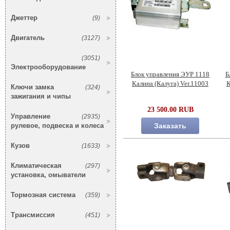
Джеттер
(9)
Двигатель
(3127)
(3051)
Электрооборудование
Блок управления ЭУР 1118
Б
Калина (Калуга) Ver.11003
К
Ключи замка
(324)
зажигания и чипы
23 500.00 RUB
Управление
(2935)
рулевое, подвеска и колеса
Заказать
Кузов
(1633)
Климатическая
(297)
установка, омыватели
Тормозная система
(359)
Трансмиссия
(451)