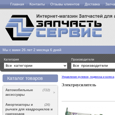
Главная
Контакты
Отзывы клиентов
Доставка
Запча
Мы с вами
26 лет 2 месяца 6 дней
Категория
Производители
Управление рулевое, подвеска и колеса
Каталог товаров
Электроусилитель
Автомобильные
(722)
аксессуары
Амортизаторы и
(26)
рычаги для квадроциклов и
снегоходов