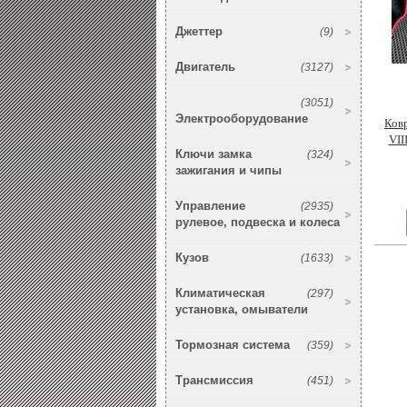
Джеттер
(9)
Двигатель
(3127)
(3051)
Электрооборудование
Ковр
VII
Ключи замка
(324)
зажигания и чипы
Управление
(2935)
рулевое, подвеска и колеса
Кузов
(1633)
Климатическая
(297)
установка, омыватели
Тормозная система
(359)
Трансмиссия
(451)