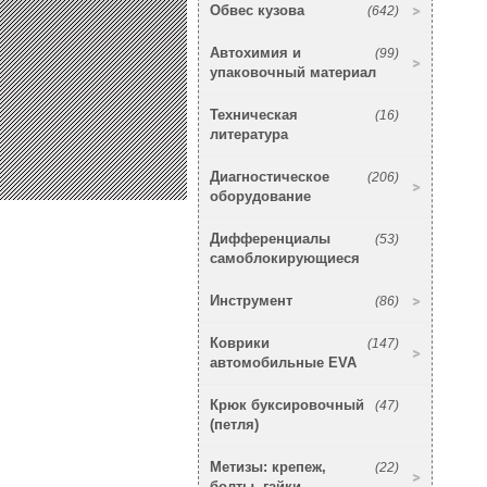
Обвес кузова
(642)
Автохимия и
(99)
упаковочный материал
Техническая
(16)
литература
Диагностическое
(206)
оборудование
Дифференциалы
(53)
самоблокирующиеся
Инструмент
(86)
Коврики
(147)
автомобильные EVA
Крюк буксировочный
(47)
(петля)
Метизы: крепеж,
(22)
болты, гайки