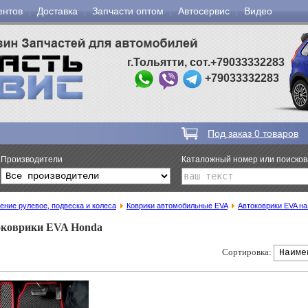
ентов
Доставка
Запчасти оптом
Автосервис
Видео
г.Тольятти, сот.+79033332283
+79033332283
Под заказ
0
товаров
Производители
Каталожный номер или поиско
ение рулевое, подвеска и колеса
Коврики автомобильные EVA
Автоковрики EVA на
коврики EVA Honda
Сортировка: