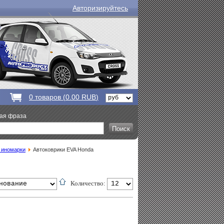
Авторизируйтесь
0
товаров (
0.00 RUB
)
вая фраза
 иномарки
Автоковрики EVA Honda
Количество: