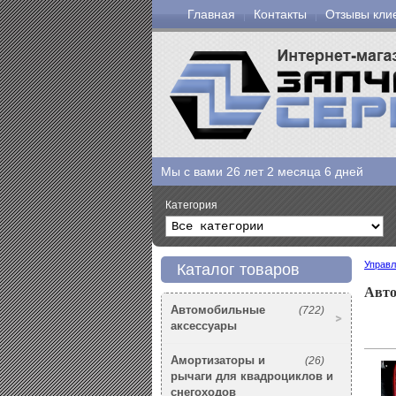
Главная
Контакты
Отзывы кли
Мы с вами
26 лет 2 месяца 6 дней
Категория
Управл
Каталог товаров
Авто
Автомобильные
(722)
аксессуары
Амортизаторы и
(26)
рычаги для квадроциклов и
снегоходов