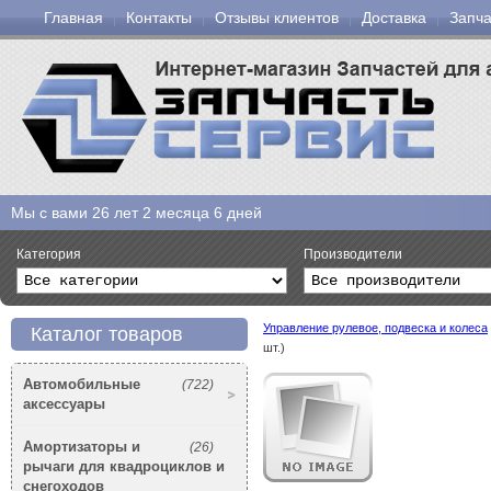
Главная
Контакты
Отзывы клиентов
Доставка
Запча
Мы с вами
26 лет 2 месяца 6 дней
Категория
Производители
Управление рулевое, подвеска и колеса
Каталог товаров
шт.)
Автомобильные
(722)
аксессуары
Амортизаторы и
(26)
рычаги для квадроциклов и
снегоходов