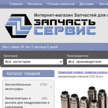
Главная
Контакты
Отзывы клиентов
Доставка
Запча
Мы с вами
26 лет 2 месяца 8 дней
Категория
Производители
Управление рулевое, подвеска и колеса
Каталог товаров
направляющие клапанов 2101 (8 шт)
Автомобильные
(722)
аксессуары
Амортизаторы и
(26)
рычаги для квадроциклов и
снегоходов