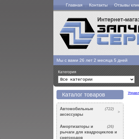
Главная
Контакты
Отзывы кли
Мы с вами
26 лет 2 месяца 5 дней
Категория
Управл
Каталог товаров
Автомобильные
(722)
аксессуары
Амортизаторы и
(26)
рычаги для квадроциклов и
снегоходов