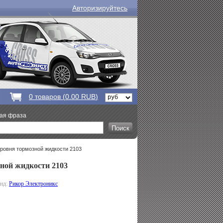
Авторизируйтесь
0
товаров (
0.00 RUB
)
вая фраза
уровня тормозной жидкости 2103
ной жидкости 2103
енд:
Рикор Электроникс