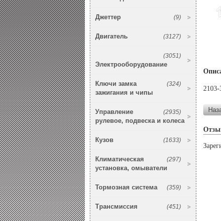
Джеттер
(9)
Двигатель
(3127)
(3051)
Электрооборудование
Опис
Ключи замка
(324)
2103-
зажигания и чипы
Управление
(2935)
рулевое, подвеска и колеса
Отзы
Кузов
(1633)
Зарег
Климатическая
(297)
установка, омыватели
Тормозная система
(359)
Трансмиссия
(451)