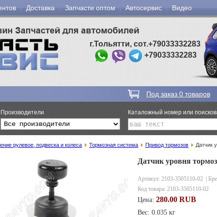
ентов
Доставка
Запчасти оптом
Автосервис
Видео
г.Тольятти, сот.+79033332283
+79033332283
Под заказ
0
товаров
Производители
Каталожный номер или поиско
ение рулевое, подвеска и колеса
Тормозная система
Привод тормозов
Датчик 
Датчик уровня тормоз
Артикул: 2103-3505110-02
| Бр
Код товара:
2103-3505110-02
280.00 RUB
Цена:
Вес: 0.035 кг