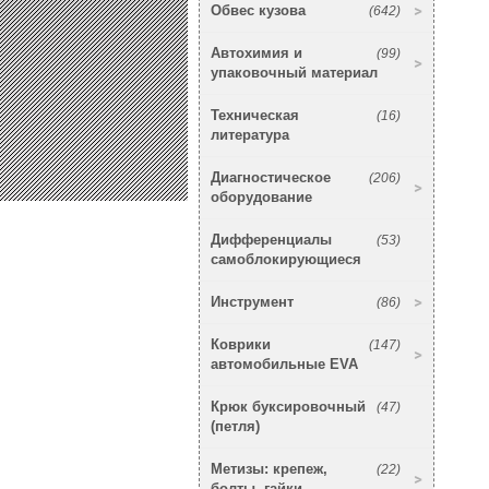
Обвес кузова
(642)
Автохимия и
(99)
упаковочный материал
Техническая
(16)
литература
Диагностическое
(206)
оборудование
Дифференциалы
(53)
самоблокирующиеся
Инструмент
(86)
Коврики
(147)
автомобильные EVA
Крюк буксировочный
(47)
(петля)
Метизы: крепеж,
(22)
болты, гайки