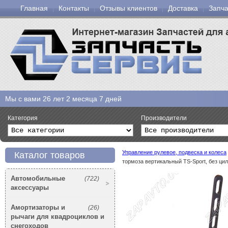
Главная
Контакты
Отзывы клиентов
Доставка
Запча
Мы с вами
26 лет 2 месяца 7 дней
Категория
Производители
Управление рулевое, подвеска и колеса
Каталог товаров
тормоза вертикальный TS-Sport, без ци
Автомобильные
(722)
аксессуары
Амортизаторы и
(26)
рычаги для квадроциклов и
снегоходов