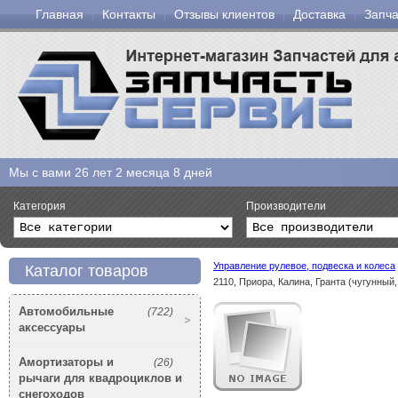
Главная
Контакты
Отзывы клиентов
Доставка
Запча
Мы с вами
26 лет 2 месяца 8 дней
Категория
Производители
Управление рулевое, подвеска и колеса
Каталог товаров
2110, Приора, Калина, Гранта (чугунный
Автомобильные
(722)
аксессуары
Амортизаторы и
(26)
рычаги для квадроциклов и
снегоходов