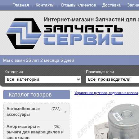
Главная
Контакты
Отзывы клиентов
Доставка
Запча
Мы с вами
26 лет 2 месяца 5 дней
Категория
Производители
Управление рулевое, подвеска и колеса
Каталог товаров
Автомобильные
(722)
аксессуары
Амортизаторы и
(26)
рычаги для квадроциклов и
снегоходов