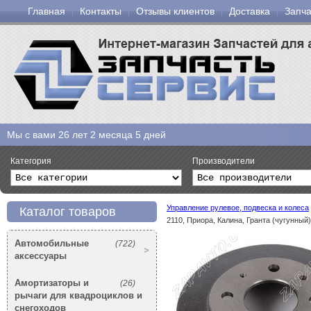
Главная
Контакты
Отзывы клиентов
Доставка
Запча
Мы с вами
26 лет 2 месяца 5 дней
Категория
Производители
Управление рулевое, подвеска и колеса
Каталог товаров
2110, Приора, Калина, Гранта (чугунный
Автомобильные
(722)
аксессуары
Амортизаторы и
(26)
рычаги для квадроциклов и
снегоходов