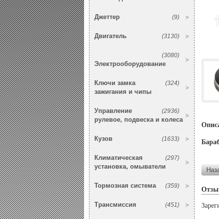
Джеттер
(9)
Двигатель
(3130)
(3080)
Электрооборудование
Ключи замка
(324)
зажигания и чипы
Управление
(2936)
рулевое, подвеска и колеса
Опис
Кузов
(1633)
Бараб
Климатическая
(297)
установка, омыватели
Тормозная система
(359)
Отзы
Трансмиссия
(451)
Зарег