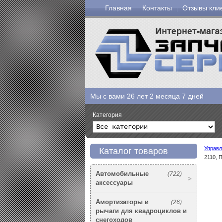
Главная
Контакты
Отзывы кли
Мы с вами
26 лет 2 месяца 7 дней
Категория
Управл
Каталог товаров
2110, 
Автомобильные
(722)
аксессуары
Амортизаторы и
(26)
рычаги для квадроциклов и
снегоходов