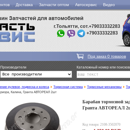
ентов
Доставка
Запчасти оптом
Автосервис
Видео
г.Тольятти, сот.+79033332283
+79033332283
Под заказ
0
товаров
Производители
Каталожный номер или поиско
ение рулевое, подвеска и колеса
Тормозная система
Тормозные механизмы
То
Приора, Калина, Гранта АВТОРЕАЛ 2шт
Барабан тормозной зад
Гранта АВТОРЕАЛ 2
Код товара:
2108-3502070