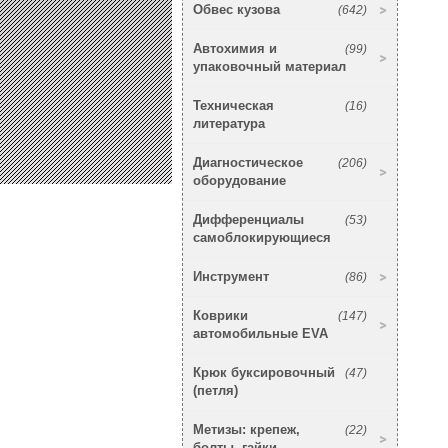
Обвес кузова
(642)
Автохимия и
(99)
упаковочный материал
Техническая
(16)
литература
Диагностическое
(206)
оборудование
Дифференциалы
(53)
самоблокирующиеся
Инструмент
(86)
Коврики
(147)
автомобильные EVA
Крюк буксировочный
(47)
(петля)
Метизы: крепеж,
(22)
болты, гайки