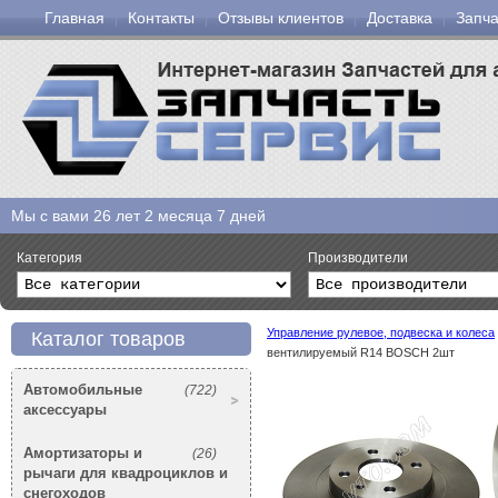
Главная
Контакты
Отзывы клиентов
Доставка
Запча
Мы с вами
26 лет 2 месяца 7 дней
Категория
Производители
Управление рулевое, подвеска и колеса
Каталог товаров
вентилируемый R14 BOSCH 2шт
Автомобильные
(722)
аксессуары
Амортизаторы и
(26)
рычаги для квадроциклов и
снегоходов