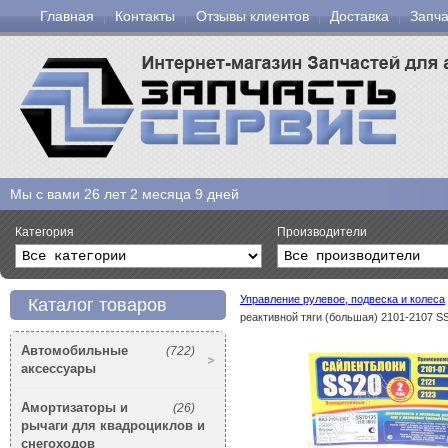
Главная
Контакты
Отзывы клиентов
Доставка
Запча
Мы с вами
26 лет 2 месяца 9 дней
Категория
Производители
Управление рулевое, подвеска и колеса
Каталог товаров
реактивной тяги (большая) 2101-2107 SS
Автомобильные
(722)
аксессуары
Амортизаторы и
(26)
рычаги для квадроциклов и
снегоходов