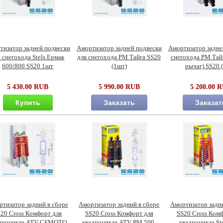
тизатор задней подвески
Амортизатор задней подвески
Амортизатор задне
 снегохода Stels Ермак
для снегохода РМ Тайга SS20
снегохода РМ Тайг
600/800 SS20 1шт
(1шт)
рычаг) SS20 
5 430.00 RUB
5 990.00 RUB
5 200.00 
Купить
Заказать
Заказат
тизатор задний в сборе
Амортизатор задний в сборе
Амортизатор задни
20 Cross Комфорт для
SS20 Cross Комфорт для
SS20 Cross Комф
дроцикла ATV CFMOTO
квадроцикла ATV PM 500,
квадроцикла St