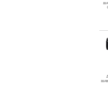
под
А
подв