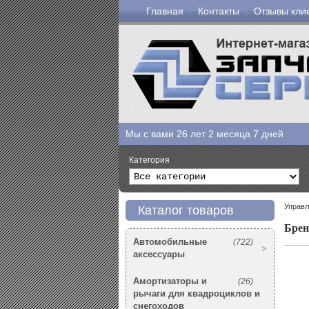
Главная
Контакты
Отзывы кли
Мы с вами
26 лет 2 месяца 7 дней
Категория
Управл
Каталог товаров
Брен
Автомобильные
(722)
аксессуары
Амортизаторы и
(26)
рычаги для квадроциклов и
снегоходов