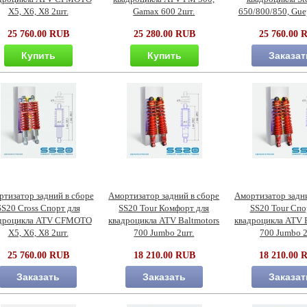
X5, X6, X8 2шт.
Gamax 600 2шт.
650/800/850, Gue
25 760.00 RUB
25 280.00 RUB
25 760.00 
Купить
Купить
Заказат
тизатор задний в сборе
Амортизатор задний в сборе
Амортизатор задни
SS20 Cross Спорт для
SS20 Tour Комфорт для
SS20 Tour Спо
дроцикла ATV CFMOTO
квадроцикла ATV Baltmotors
квадроцикла ATV B
X5, X6, X8 2шт.
700 Jumbo 2шт.
700 Jumbo 
25 760.00 RUB
18 210.00 RUB
18 210.00 
Заказать
Заказать
Заказат