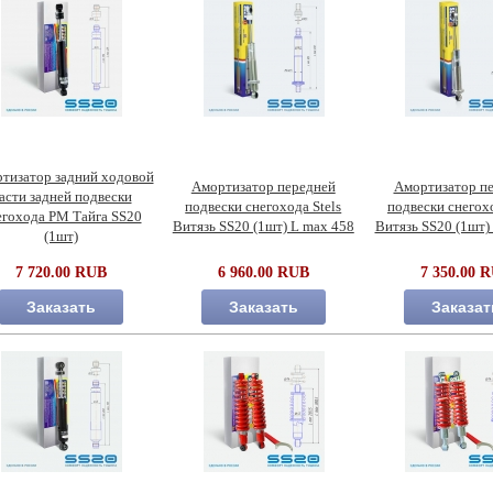
тизатор задний ходовой
Амортизатор передней
Амортизатор п
асти задней подвески
подвески снегохода Stels
подвески снегохо
егохода РМ Тайга SS20
Витязь SS20 (1шт) L max 458
Витязь SS20 (1шт)
(1шт)
7 720.00 RUB
6 960.00 RUB
7 350.00 
Заказать
Заказать
Заказат