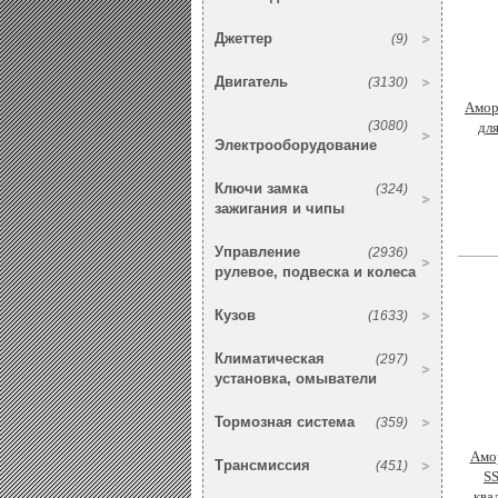
Джеттер
(9)
Двигатель
(3130)
Амор
(3080)
для
Электрооборудование
Ключи замка
(324)
зажигания и чипы
Управление
(2936)
рулевое, подвеска и колеса
Кузов
(1633)
Климатическая
(297)
установка, омыватели
Тормозная система
(359)
Амор
Трансмиссия
(451)
SS
ква