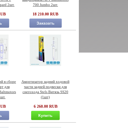
pard 2шт.
700 Jumbo 2шт.
RUB
18 210.00 RUB
ь
Заказать
й в сборе
Амортизатор задний ходовой
рт для
части задней подвески для
altmotors
снегохода Stels Витязь SS20
2шт.
(1шт)
RUB
6 260.00 RUB
ь
Купить