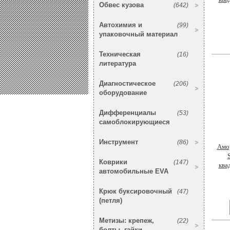
Обвес кузова
(642)
Автохимия и
(99)
упаковочный материал
Техническая
(16)
литература
Диагностическое
(206)
оборудование
Дифференциалы
(53)
самоблокирующиеся
Инструмент
(86)
Амор
Коврики
(147)
ква
автомобильные EVA
Крюк буксировочный
(47)
(петля)
Метизы: крепеж,
(22)
болты, гайки