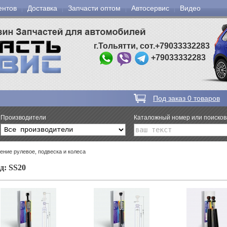
ентов
Доставка
Запчасти оптом
Автосервис
Видео
г.Тольятти, сот.+79033332283
+79033332283
Под заказ
0
товаров
Производители
Каталожный номер или поиско
ение рулевое, подвеска и колеса
д: SS20