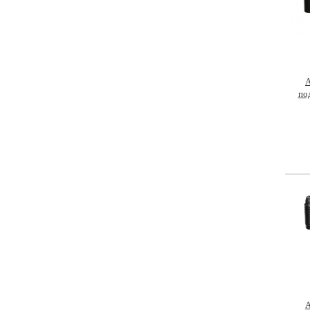
А
по
А