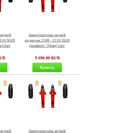
задней
Амортизаторы задней
2110 SS20
подвески 2108 - 2110 SS20
м) 2шт
(комфорт -50мм) 2шт
RUB
9 690.00 RUB
ь
Купить
задней
Амортизаторы задней