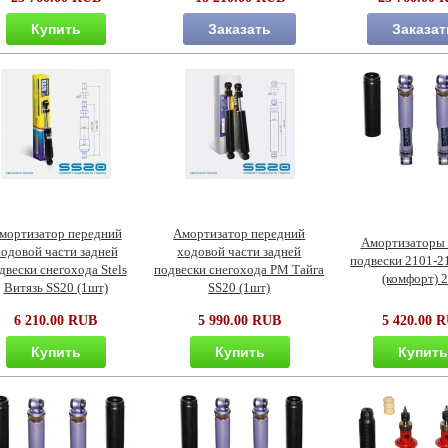
Купить
Заказать
Заказат
мортизатор передний
Амортизатор передний
Амортизаторы 
одовой части задней
ходовой части задней
подвески 2101-2
двески снегохода Stels
подвески снегохода РМ Тайга
(комфорт) 
Витязь SS20 (1шт)
SS20 (1шт)
6 210.00 RUB
5 990.00 RUB
5 420.00 
Купить
Купить
Купит