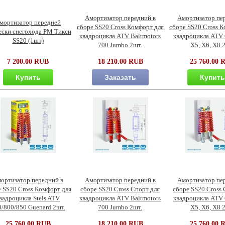
Амортизатор передний в
Амортизатор пе
мортизатор передней
сборе SS20 Cross Комфорт для
сборе SS20 Cross К
ески снегохода РМ Тикси
квадроцикла ATV Baltmotors
квадроцикла AT
SS20 (1шт)
700 Jumbo 2шт.
X5, X6, X8 
7 200.00 RUB
18 210.00 RUB
25 760.00 
Купить
Заказать
Купит
ортизатор передний в
Амортизатор передний в
Амортизатор пе
 SS20 Cross Комфорт для
сборе SS20 Cross Спорт для
сборе SS20 Cross 
вадроцикла Stels ATV
квадроцикла ATV Baltmotors
квадроцикла AT
/800/850 Guepard 2шт.
700 Jumbo 2шт.
X5, X6, X8 
25 760.00 RUB
18 210.00 RUB
25 760.00 