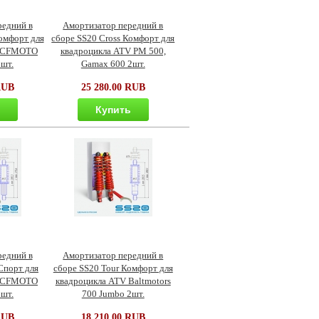
редний в
Амортизатор передний в
омфорт для
сборе SS20 Cross Комфорт для
V CFMOTO
квадроцикла ATV PM 500,
2шт.
Gamax 600 2шт.
RUB
25 280.00 RUB
ь
Купить
редний в
Амортизатор передний в
Спорт для
сборе SS20 Tour Комфорт для
V CFMOTO
квадроцикла ATV Baltmotors
2шт.
700 Jumbo 2шт.
RUB
18 210.00 RUB