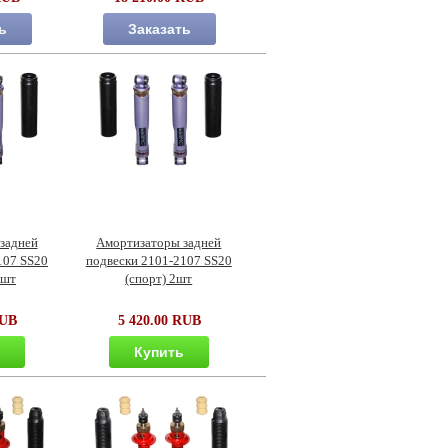
ь
Заказать
задней
Амортизаторы задней
107 SS20
подвески 2101-2107 SS20
2шт
(спорт) 2шт
RUB
5 420.00 RUB
ь
Купить