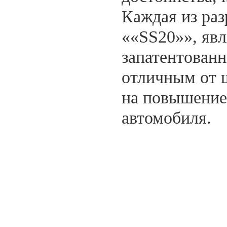
Каждая из ра
««SS20»», яв
запатентован
отличным от 
на повышение
автомобиля.