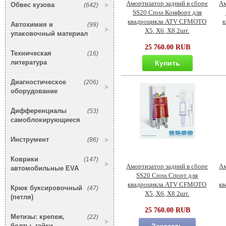
Амортизатор задний в сборе
Ам
Обвес кузова
(642)
SS20 Cross Комфорт для
квадроцикла ATV CFMOTO
к
Автохимия и
(99)
X5, X6, X8 2шт.
упаковочный материал
25 760.00 RUB
Техническая
(16)
литература
Купить
Диагностическое
(206)
оборудование
Дифференциалы
(53)
самоблокирующиеся
Инструмент
(86)
Коврики
(147)
Амортизатор задний в сборе
Ам
автомобильные EVA
SS20 Cross Спорт для
квадроцикла ATV CFMOTO
кв
Крюк буксировочный
(47)
X5, X6, X8 2шт.
(петля)
25 760.00 RUB
Метизы: крепеж,
(22)
болты, гайки