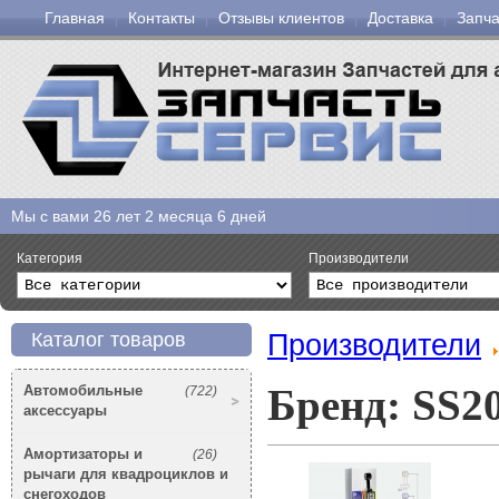
Главная
Контакты
Отзывы клиентов
Доставка
Запча
Мы с вами
26 лет 2 месяца 6 дней
Категория
Производители
Производители
Каталог товаров
Бренд: SS2
Автомобильные
(722)
аксессуары
Амортизаторы и
(26)
рычаги для квадроциклов и
снегоходов