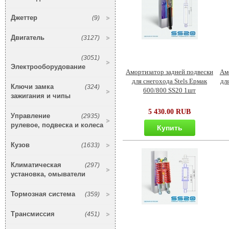
Джеттер
(9)
Двигатель
(3127)
(3051)
Электрооборудование
Амортизатор задней подвески
Ам
для снегохода Stels Ермак
дл
Ключи замка
(324)
600/800 SS20 1шт
зажигания и чипы
5 430.00 RUB
Управление
(2935)
рулевое, подвеска и колеса
Купить
Кузов
(1633)
Климатическая
(297)
установка, омыватели
Тормозная система
(359)
Трансмиссия
(451)