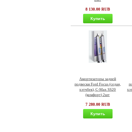
8 130.00 RUB
Купить
Амортизаторы задней
подвески Ford Focus (седан,
п
хэтчбек), C-Max SS20
хэ
(комфорт) 2шт
7 280.00 RUB
Купить