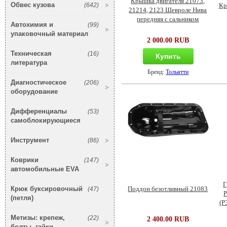
Крышка двигателя 21073,
Обвес кузова
(642)
Кр
21214, 2123 Шевроле Нива
передняя с сальником
Автохимия и
(99)
упаковочный материал
2 000.00 RUB
Техническая
(16)
Купить
литература
Бренд:
Тольятти
Диагностическое
(206)
оборудование
Дифференциалы
(53)
самоблокирующиеся
Инструмент
(86)
Коврики
(147)
автомобильные EVA
Г
Крюк буксировочный
(47)
Поддон безотливный 21083
Р
(петля)
(P
Метизы: крепеж,
(22)
2 400.00 RUB
болты, гайки