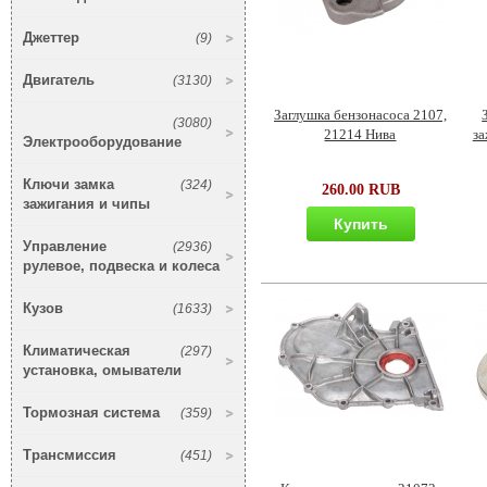
Джеттер
(9)
Двигатель
(3130)
Заглушка бензонасоса 2107,
(3080)
21214 Нива
за
Электрооборудование
Ключи замка
(324)
260.00 RUB
зажигания и чипы
Купить
Управление
(2936)
рулевое, подвеска и колеса
Кузов
(1633)
Климатическая
(297)
установка, омыватели
Тормозная система
(359)
Трансмиссия
(451)