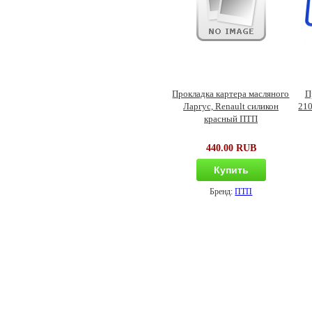
Прокладка картера масляного
П
Ларгус, Renault силикон
210
красный ПТП
440.00 RUB
Купить
Бренд:
ПТП