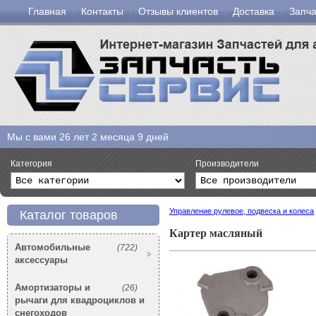
Главная
Контакты
Отзывы клиентов
Доставка
Запча
Мы с вами
26 лет 2 месяца 9 дней
Категория
Производители
Управление рулевое, подвеска и колеса
Каталог товаров
Картер масляный
Автомобильные
(722)
аксессуары
Амортизаторы и
(26)
рычаги для квадроциклов и
снегоходов