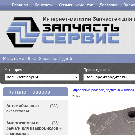
Главная
Контакты
Отзывы клиентов
Доставка
Запча
Мы с вами
26 лет 2 месяца 7 дней
Категория
Производители
Управление рулевое, подвеска и колеса
Каталог товаров
Нива
Автомобильные
(722)
аксессуары
Амортизаторы и
(26)
рычаги для квадроциклов и
снегоходов