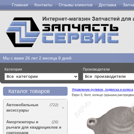
Главная
Контакты
Отзывы клиентов
Доставка
Запча
Мы с вами
26 лет 2 месяца 8 дней
Категория
Производители
Управление рулевое, подвеска и колеса
Каталог товаров
Евро-3, болт, кольцо (крышка распредва
Автомобильные
(722)
аксессуары
Амортизаторы и
(26)
рычаги для квадроциклов и
снегоходов