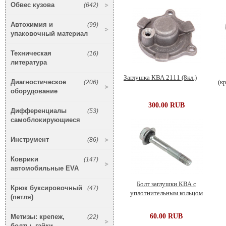
Обвес кузова
(642)
Автохимия и
(99)
упаковочный материал
Техническая
(16)
литература
Заглушка КВА 2111 (8кл.)
Диагностическое
(206)
(к
оборудование
300.00 RUB
Дифференциалы
(53)
самоблокирующиеся
Инструмент
(86)
Коврики
(147)
автомобильные EVA
Болт заглушки КВА с
Крюк буксировочный
(47)
уплотнительным кольцом
(петля)
60.00 RUB
Метизы: крепеж,
(22)
болты, гайки