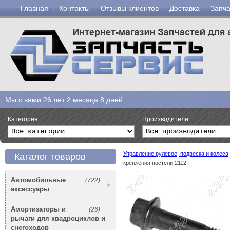
Главная
Контакты
Отзывы клиентов
Доставка
Запча
Мы с вами
26 лет 2 месяца 8 дней
Категория
Производители
Управление рулевое, подвеска и колеса
Каталог товаров
крепления постели 2112
Автомобильные
(722)
аксессуары
Амортизаторы и
(26)
рычаги для квадроциклов и
снегоходов