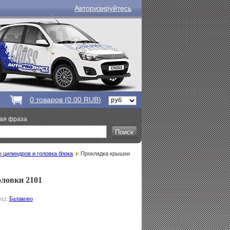
Авторизируйтесь
0
товаров (
0.00 RUB
)
вая фраза
к цилиндров и головка блока
Прокладка крышки
ловки 2101
енд:
Балаково