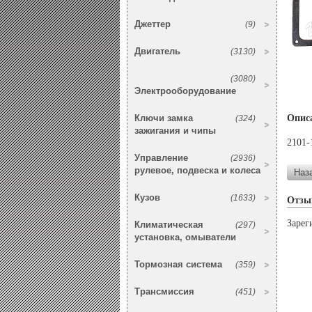
Джеттер
(9)
Двигатель
(3130)
(3080)
Электрооборудование
Ключи замка
Опис
(324)
зажигания и чипы
2101-
Управление
(2936)
рулевое, подвеска и колеса
Кузов
(1633)
Отзы
Зарег
Климатическая
(297)
установка, омыватели
Тормозная система
(359)
Трансмиссия
(451)