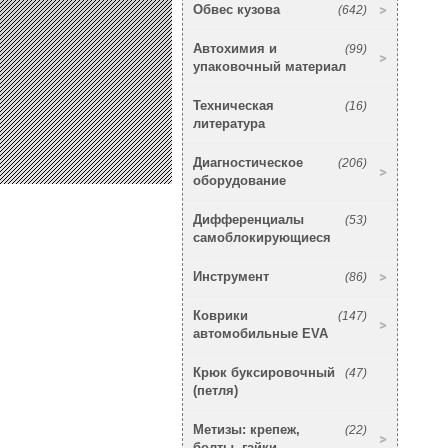
Обвес кузова
(642)
Автохимия и
(99)
упаковочный материал
Техническая
(16)
литература
Диагностическое
(206)
оборудование
Дифференциалы
(53)
самоблокирующиеся
Инструмент
(86)
Коврики
(147)
автомобильные EVA
Крюк буксировочный
(47)
(петля)
Метизы: крепеж,
(22)
болты, гайки