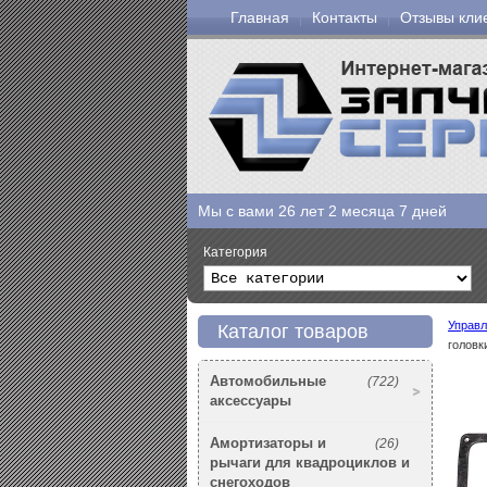
Главная
Контакты
Отзывы кли
Мы с вами
26 лет 2 месяца 7 дней
Категория
Управл
Каталог товаров
головк
Автомобильные
(722)
аксессуары
Амортизаторы и
(26)
рычаги для квадроциклов и
снегоходов