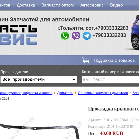
ентов
Доставка
Запчасти оптом
Автосервис
Видео
г.Тольятти, сот.+79033332283
+79033332283
Под заказ
0
товаров
Производители
Каталожный номер или поиско
ение рулевое, подвеска и колеса
Двигатель
Основные элементы двигателя
Бло
и 2101
Прокладка крышки го
Артикул: 2101-1003270-01
| Бр
Код товара:
2101-1003270-01
40.00 RUB
Цена: