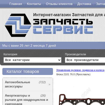
Главная
Контакты
Отзывы клиентов
Доставка
Запча
Мы с вами
26 лет 2 месяца 7 дней
Категория
Производители
Управление рулевое, подвеска и колеса
Каталог товаров
блока 2101 76.0 (Ярославль)
Автомобильные
(722)
аксессуары
Амортизаторы и
(26)
рычаги для квадроциклов и
снегоходов