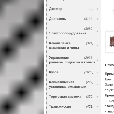
Джеттер
(9)
Двигатель
(3130)
(3080)
Электрооборудование
Ключи замка
(324)
зажигания и чипы
Управление
(2936)
рулевое, подвеска и колеса
Опис
Кузов
(1633)
Прим
Комп
Климатическая
(297)
Замен
установка, омыватели
служб
Преим
Тормозная система
(359)
- кач
станд
Трансмиссия
(451)
- пар