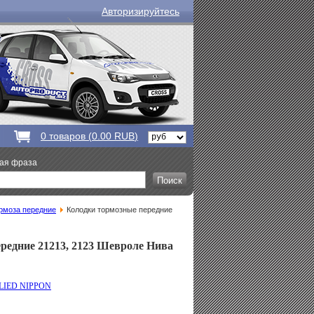
Авторизируйтесь
0
товаров (
0.00 RUB
)
вая фраза
рмоза передние
Колодки тормозные передние
редние 21213, 2123 Шевроле Нива
LIED NIPPON