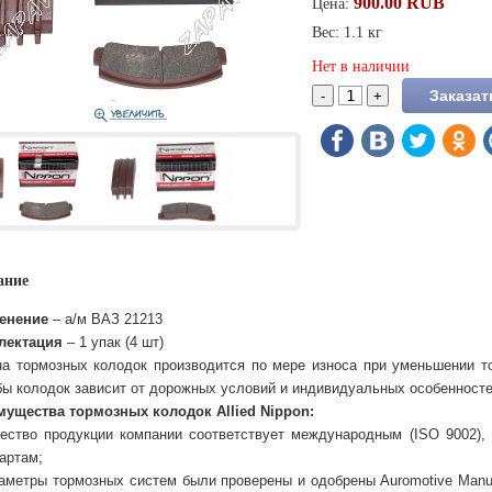
900.00 RUB
Цена:
Вес: 1.1 кг
Нет в наличии
ание
енение
– а/м ВАЗ 21213
лектация
– 1 упак (4 шт)
а тормозных колодок производится по мере износа при уменьшении т
ы колодок зависит от дорожных условий и индивидуальных особенносте
ущества тормозных колодок Allied Nippon:
ество продукции компании соответствует международным (ISO 9002), 
артам;
аметры тормозных систем были проверены и одобрены Auromotive Manufa