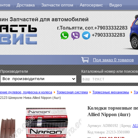
ентов
Доставка
Запчасти оптом
Автосервис
Видео
г.Тольятти, сот.+79033332283
+79033332283
Под заказ
0
товаров
Производители
Каталожный номер или поиско
ение рулевое, подвеска и колеса
Тормозная система
Тормозные механизмы
То
 2123 Шевроле Нива Allied Nippon (4шт)
Колодки тормозные пе
Allied Nippon (4шт)
Артикул: ADB0192
| Бренд:
AL
Код товара:
21213-3501080