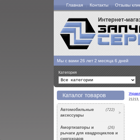
Главная
Контакты
Отзывы кли
Мы с вами
26 лет 2 месяца 6 дней
Категория
Управл
Каталог товаров
21213,
Автомобильные
(722)
аксессуары
Амортизаторы и
(26)
рычаги для квадроциклов и
снегоходов