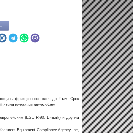
олщины фрикционного слоя до 2 мм. Срок
й стиля вождения автомобиля.
европейским (ESE R-90, E-mark) и другим
cturers Equipment Compliance Agency Inc,