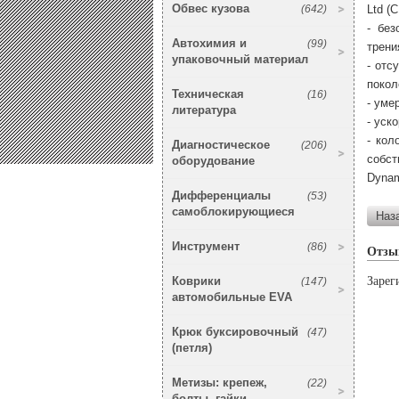
Обвес кузова
(642)
Ltd (
- без
Автохимия и
(99)
трени
упаковочный материал
- отс
покол
Техническая
(16)
- уме
литература
- уск
- кол
Диагностическое
(206)
собс
оборудование
Dynam
Дифференциалы
(53)
самоблокирующиеся
Инструмент
(86)
Отзы
Коврики
Зарег
(147)
автомобильные EVA
Крюк буксировочный
(47)
(петля)
Метизы: крепеж,
(22)
болты, гайки