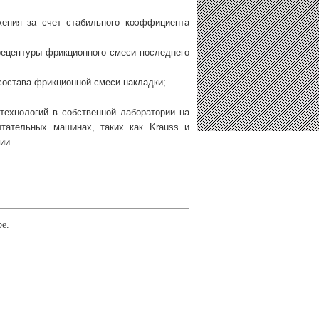
жения за счет стабильного коэффициента
 рецептуры фрикционного смеси последнего
 состава фрикционной смеси накладки;
 технологий в собственной лаборатории на
тательных машинах, таких как Krauss и
ии.
ре.