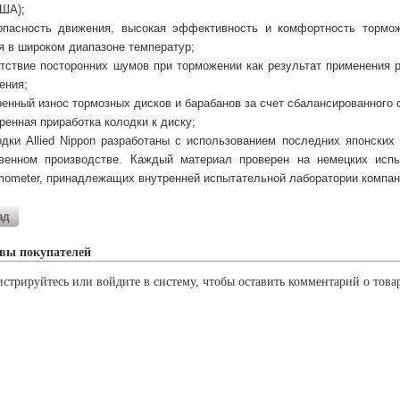
США);
опасность движения, высокая эффективность и комфортность тормо
я в широком диапазоне температур;
утствие посторонних шумов при торможении как результат применения
ения;
ренный износ тормозных дисков и барабанов за счет сбалансированного
оренная приработка колодки к диску;
одки Allied Nippon разработаны с использованием последних японских
твенном производстве. Каждый материал проверен на немецких испы
ometer, принадлежащих внутренней испытательной лаборатории компан
вы покупателей
истрируйтесь или войдите в систему, чтобы оставить комментарий о това