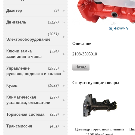
Джеттер
(9)
Двигатель
(3127)
(3051)
Электрооборудование
Описание
Ключи замка
(324)
2108-3505010
зажигания и чипы
Управление
(2935)
рулевое, подвеска и колеса
Сопутствующие товары
Кузов
(1633)
Климатическая
(297)
установка, омыватели
Тормозная система
(359)
Трансмиссия
(451)
Цилиндр тормозной главный
Ци
2108 (без бачка)