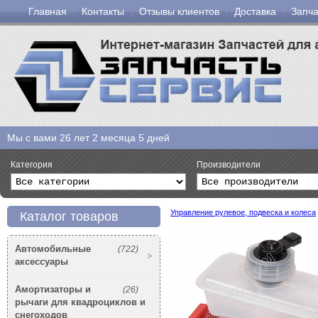
Главная
Контакты
Отзывы клиентов
Доставка
Запча
Мы с вами
26 лет 2 месяца 5 дней
Категория
Производители
Управление рулевое, подвеска и колеса
Каталог товаров
Автомобильные
(722)
аксессуары
Амортизаторы и
(26)
рычаги для квадроциклов и
снегоходов