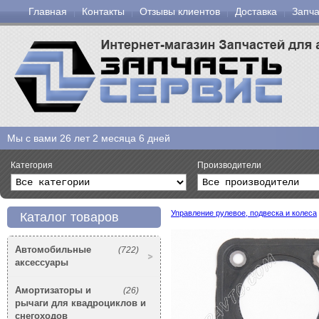
Главная
Контакты
Отзывы клиентов
Доставка
Запча
Мы с вами
26 лет 2 месяца 6 дней
Категория
Производители
Управление рулевое, подвеска и колеса
Каталог товаров
Автомобильные
(722)
аксессуары
Амортизаторы и
(26)
рычаги для квадроциклов и
снегоходов