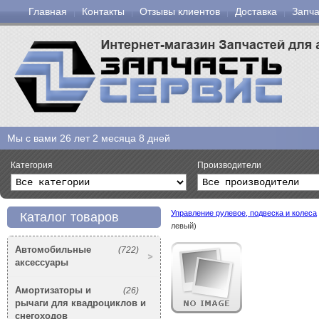
Главная
Контакты
Отзывы клиентов
Доставка
Запча
Мы с вами
26 лет 2 месяца 8 дней
Категория
Производители
Управление рулевое, подвеска и колеса
Каталог товаров
левый)
Автомобильные
(722)
аксессуары
Амортизаторы и
(26)
рычаги для квадроциклов и
снегоходов