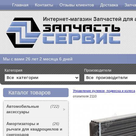
Главная
Контакты
Отзывы клиентов
Доставка
Запча
Мы с вами
26 лет 2 месяца 6 дней
Категория
Производители
Управление рулевое, подвеска и колеса
Каталог товаров
отопителя 2110
Автомобильные
(722)
аксессуары
Амортизаторы и
(26)
рычаги для квадроциклов и
снегоходов