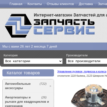
Главная
Контакты
Отзывы клиентов
Доставка
Запча
Мы с вами
26 лет 2 месяца 7 дней
Категория
Производители
Управление рулевое, подвеска и колеса
Каталог товаров
отопителя 1118 Калина, 2123 Шевроле Н
Автомобильные
(722)
аксессуары
Амортизаторы и
(26)
рычаги для квадроциклов и
снегоходов