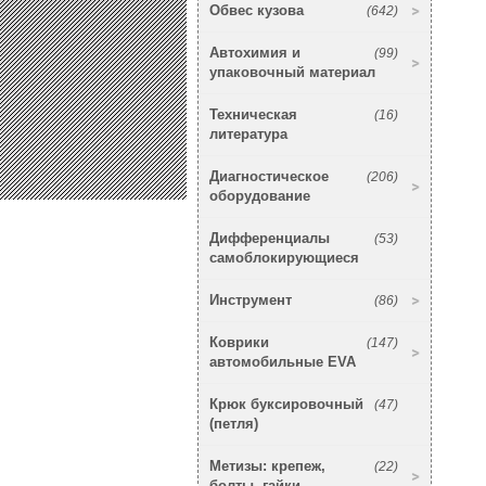
Обвес кузова
(642)
Автохимия и
(99)
упаковочный материал
Техническая
(16)
литература
Диагностическое
(206)
оборудование
Дифференциалы
(53)
самоблокирующиеся
Инструмент
(86)
Коврики
(147)
автомобильные EVA
Крюк буксировочный
(47)
(петля)
Метизы: крепеж,
(22)
болты, гайки