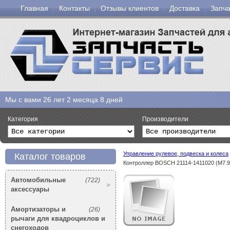
Главная
Контакты
Отзывы клиентов
Доставка
Запча
Мы с вами
26 лет 2 месяца 8 дней
Категория
Производители
Управление рулевое, подвеска и колеса
Каталог товаров
Контроллер BOSCH 21114-1411020 (М7.9
Автомобильные
(722)
аксессуары
Амортизаторы и
(26)
рычаги для квадроциклов и
снегоходов