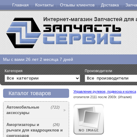
Главная
Контакты
Отзывы клиентов
Доставка
Запча
Мы с вами
26 лет 2 месяца 7 дней
Категория
Производители
Управление рулевое, подвеска и колеса
Каталог товаров
отопителя 2111 после 2003г. (Италия)
Автомобильные
(722)
аксессуары
Амортизаторы и
(26)
рычаги для квадроциклов и
снегоходов