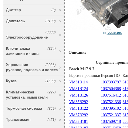
Джеттер
(9)
Двигатель
(3130)
(3080)
Электрооборудование
Ключи замка
(324)
Описание
зажигания и чипы
Серийные проши
Управление
(2936)
Bosch M17.9.7
рулевое, подвеска и колеса
Версия прошивки
Версия ПО
Ка
Кузов
(1633)
VM31B114
1037393797
31
VM31B124
1037504368
31
Климатическая
(297)
VM31B126
1037516412
31
установка, омыватели
VM35B292
1037521336
31
Тормозная система
VM31B122
1037395102
31
(359)
VM37B292
1037521337
31
Трансмиссия
(451)
VM32B181
1037509718
22