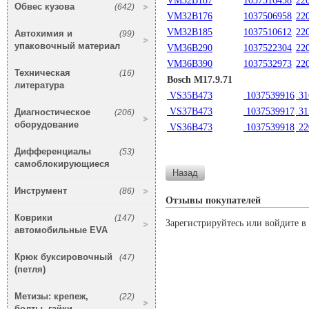
VM32B187
1037516458
22
Обвес кузова
(642)
VM32B176
1037506958
22
VM32B185
1037510612
22
Автохимия и
(99)
упаковочный материал
VM36B290
1037522304
22
VM36B390
1037532973
22
Техническая
(16)
Bosch M17.9.71
литература
VS35B473
1037539916
31
VS37B473
1037539917
31
Диагностическое
(206)
оборудование
VS36B473
1037539918
22
Дифференциалы
(53)
самоблокирующиеся
Инструмент
(86)
Отзывы покупателей
Коврики
(147)
Зарегистрируйтесь или войдите в 
автомобильные EVA
Крюк буксировочный
(47)
(петля)
Метизы: крепеж,
(22)
болты, гайки