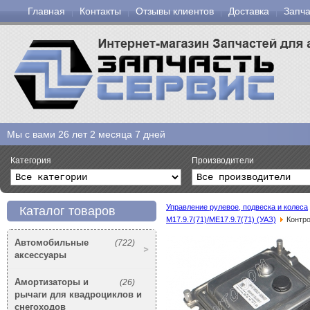
Главная
Контакты
Отзывы клиентов
Доставка
Запча
Мы с вами
26 лет 2 месяца 7 дней
Категория
Производители
Управление рулевое, подвеска и колеса
Каталог товаров
M17.9.7(71)/ME17.9.7(71) (УАЗ)
Контр
Автомобильные
(722)
аксессуары
Амортизаторы и
(26)
рычаги для квадроциклов и
снегоходов