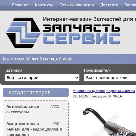
Главная
Контакты
Отзывы клиентов
Доставка
Запча
Мы с вами
26 лет 2 месяца 6 дней
Категория
Производители
Управление рулевое, подвеска и колеса
Каталог товаров
2101-2107 с насадкой STINGER
Автомобильные
(722)
аксессуары
Амортизаторы и
(26)
рычаги для квадроциклов и
снегоходов