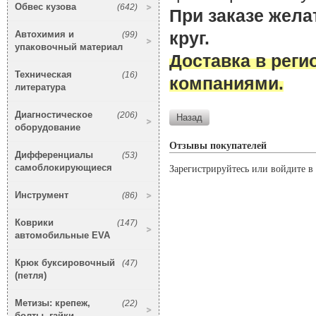
Обвес кузова
(642)
При заказе жела
круг.
Автохимия и
(99)
упаковочный материал
Доставка в рег
Техническая
(16)
компаниями.
литература
Диагностическое
(206)
оборудование
Отзывы покупателей
Дифференциалы
(53)
самоблокирующиеся
Зарегистрируйтесь или войдите в 
Инструмент
(86)
Коврики
(147)
автомобильные EVA
Крюк буксировочный
(47)
(петля)
Метизы: крепеж,
(22)
болты, гайки