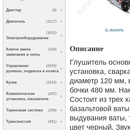
Джеттер
(9)
Двигатель
(3127)
(3051)
Электрооборудование
Описание
Ключи замка
(324)
зажигания и чипы
Глушитель основ
Управление
(2935)
установка, сварк
рулевое, подвеска и колеса
диаметр 120 мм, 
Кузов
(1633)
бочки 480 мм. На
Климатическая
(297)
Состоит из трех 
установка, омыватели
базальтовой ваты
Тормозная система
(359)
выдувания ваты, 
Трансмиссия
(451)
цвет черный. Зву