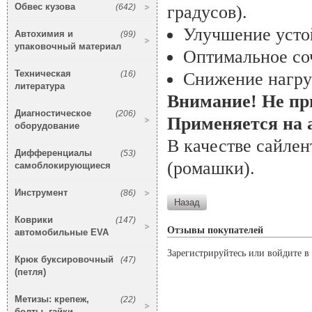
Обвес кузова
(642)
градусов).
Улучшение усто
Автохимия и
(99)
упаковочный материал
Оптимальное со
Техническая
(16)
Снижение нагруз
литература
Внимание! Не пр
Диагностическое
(206)
Применяется на 
оборудование
В качестве сайле
Дифференциалы
(53)
(ромашки).
самоблокирующиеся
Инструмент
(86)
Коврики
(147)
Отзывы покупателей
автомобильные EVA
Зарегистрируйтесь или войдите в 
Крюк буксировочный
(47)
(петля)
Метизы: крепеж,
(22)
болты, гайки