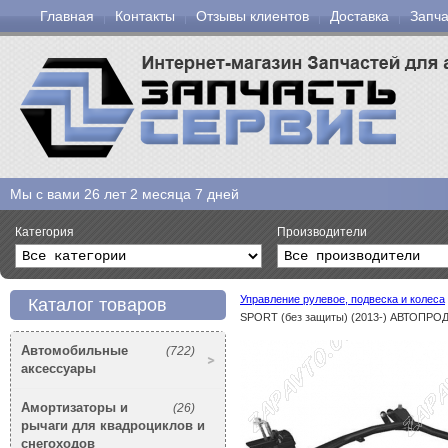
Главная
Контакты
Отзывы клиентов
Доставка
Запча
Мы с вами
26 лет 2 месяца 7 дней
Категория
Производители
Управление рулевое, подвеска и колеса
Каталог товаров
SPORT (без защиты) (2013-) АВТОПРО
Автомобильные
(722)
аксессуары
Амортизаторы и
(26)
рычаги для квадроциклов и
снегоходов