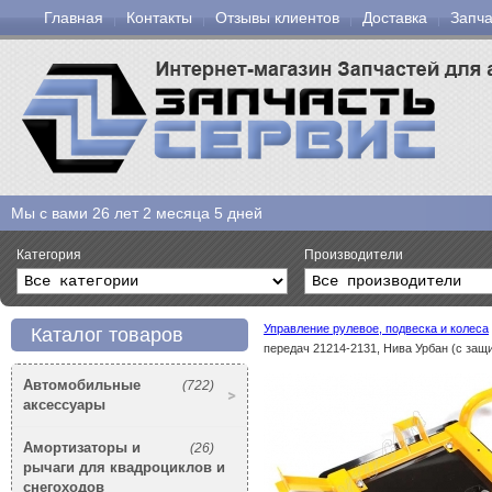
Главная
Контакты
Отзывы клиентов
Доставка
Запча
Мы с вами
26 лет 2 месяца 5 дней
Категория
Производители
Управление рулевое, подвеска и колеса
Каталог товаров
передач 21214-2131, Нива Урбан (с защ
Автомобильные
(722)
аксессуары
Амортизаторы и
(26)
рычаги для квадроциклов и
снегоходов