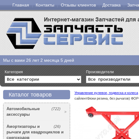
Главная
Контакты
Отзывы клиентов
Доставка
Запча
Мы с вами
26 лет 2 месяца 5 дней
Категория
Производители
Управление рулевое, подвеска и колеса
Каталог товаров
сайлентблоки резина, без рычагов) ФО
Автомобильные
(722)
аксессуары
Амортизаторы и
(26)
рычаги для квадроциклов и
снегоходов