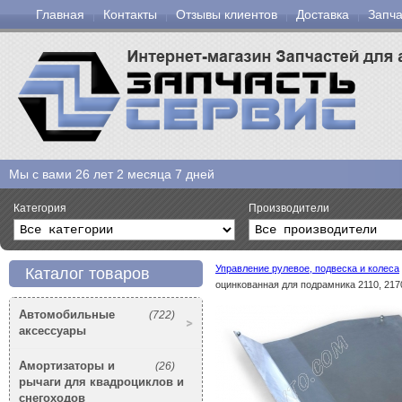
Главная
Контакты
Отзывы клиентов
Доставка
Запча
Мы с вами
26 лет 2 месяца 7 дней
Категория
Производители
Управление рулевое, подвеска и колеса
Каталог товаров
оцинкованная для подрамника 2110, 2
Автомобильные
(722)
аксессуары
Амортизаторы и
(26)
рычаги для квадроциклов и
снегоходов