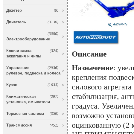
Джеттер
(9)
Двигатель
(3130)
(3080)
Электрооборудование
Ключи замка
(324)
Описание
зажигания и чипы
Назначение
: уве
Управление
(2936)
рулевое, подвеска и колеса
крепления подвес
Кузов
силового агрегата
(1633)
стабилизация, ант
Климатическая
(297)
установка, омыватели
градуса. Увеличен
Тормозная система
возможно установ
(359)
оцинкованную (2 
Трансмиссия
(451)