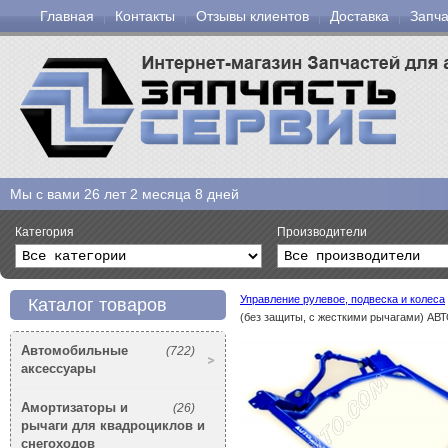
Главная
Контакты
Отзывы клиентов
Доставка
Запча
Мы с вами
26 лет 2 месяца 8 дней
Категория
Производители
Управление рулевое, подвеска и колеса
Каталог товаров
(без защиты, с жесткими рычагами) А
Автомобильные
(722)
аксессуары
Амортизаторы и
(26)
рычаги для квадроциклов и
снегоходов